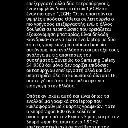
επεξεργαστή αλλά δύο τετραπύρηνους,
έναν υψηλών δυνατοτήτων 1,6GHz και
έναν πιο αργό 1,2GHz. Όταν απαιτούνται
υψηλές επιδόσεις τίθεται σε λειτουργία ο
πιο γρήγορος επεξεργαστής ενώ ο άλλος
δουλεύει σε περιπτώσεις που χρειάζεται
εξοικονόμηση μπαταρίας. Είναι δηλαδή
-χονδρικά- σαν να έχετε ένα laptop με δύο
κάρτες γραφικών, μία onboard και μία
αυτόνομη, που εναλλάσσονται μεταξύ τους
ανάλογα με τις απαιτήσεις του
συστήματος. Συνεπώς το Samsung Galaxy
S4 Ι9500 όχι μόνο δεν χαρίζει επιδόσεις
οκταπύρηνου επεξεργαστή αλλά και δεν
υποστηρίζει όλα τα Ευρωπαϊκά δίκτυα LTE,
οπότε γι’ αυτό και δεν επιλέχτηκε για
εισαγωγή στην Ελλάδα."
Οπότε αν ισχύει αυτό και είναι όπως τα
εναλλάξιμα γραφικά στα laptop που
κυκλοφορούν με 2 κάρτες γραφικών, τότε
ο Snapdragon 600 είναι καλύτερη
υλοποίηση από τον Exynos 5 μιας και με τον
Snapdragon θα έχω πάντα 1.9GHZ
επεξεργαστική ισχύ σε αντίθεση με τον