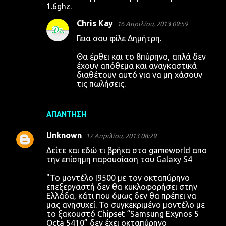
1.6ghz.
Chris Kay
16 Απριλίου, 2013 09:59
Γεια σου φίλε Δημήτρη.
Θα έρθει και το 8πύρηνο, απλά δεν
έχουν απόθεμα και αναγκαστικά
διαθέτουν αυτό για να μη χάσουν
τις πωλήσεις.
ΑΠΆΝΤΗΣΗ
Unknown
17 Απριλίου, 2013 08:29
Δείτε και εδώ τι βρήκα στο gameworld απο
την επίσημη παρουσίαση του Galaxy S4
"Το μοντέλο Ι9500 με τον οκταπύρηνο
επεξεργαστή δεν θα κυκλοφορήσει στην
Ελλάδα, κάτι που όμως δεν θα πρέπει να
μας ανησυχεί. Το συγκεκριμένο μοντέλο με
το ξακουστό Chipset “Samsung Exynos 5
Octa 5410” δεν έχει οκταπύρηνο