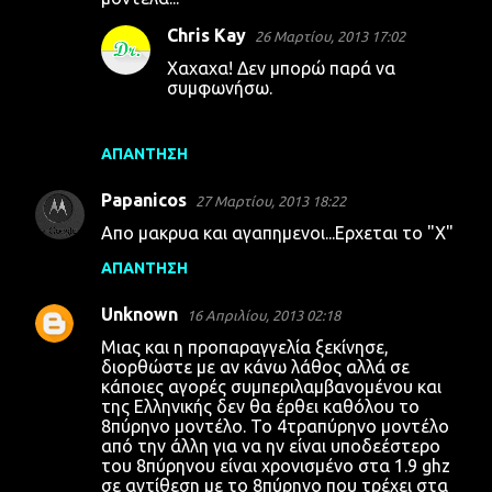
ό
λ
Chris Kay
26 Μαρτίου, 2013 17:02
ι
Χαχαχα! Δεν μπορώ παρά να
συμφωνήσω.
α
ΑΠΆΝΤΗΣΗ
Papanicos
27 Μαρτίου, 2013 18:22
Απο μακρυα και αγαπημενοι...Ερχεται το "Χ"
ΑΠΆΝΤΗΣΗ
Unknown
16 Απριλίου, 2013 02:18
Μιας και η προπαραγγελία ξεκίνησε,
διορθώστε με αν κάνω λάθος αλλά σε
κάποιες αγορές συμπεριλαμβανομένου και
της Ελληνικής δεν θα έρθει καθόλου το
8πύρηνο μοντέλο. Το 4τραπύρηνο μοντέλο
από την άλλη για να ην είναι υποδεέστερο
του 8πύρηνου είναι χρονισμένο στα 1.9 ghz
σε αντίθεση με το 8πύρηνο που τρέχει στα