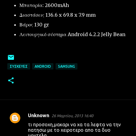
Μπαταρία: 2600mAh
Διαστάσεις 136.6 x 69.8 x 7.9 mm
Βάρος 130 gr
Λειτουργικό σύστημα Android 4.2.2 Jelly Bean
ΣΥΣΚΕΥΈΣ
ANDROID
SAMSUNG
Unknown
26 Μαρτίου, 2013 16:40
Σ
τι προσοχη,μακαρι να χα τα λεφτα να την
χ
πατησω με το χειροτερο απο τα δυο
μοντελα...