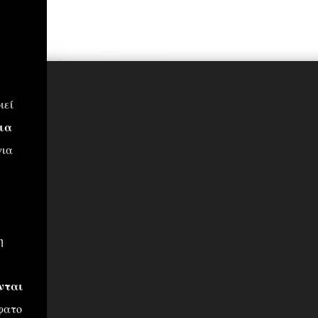
ιεί
ια
για
η
νται
φατο