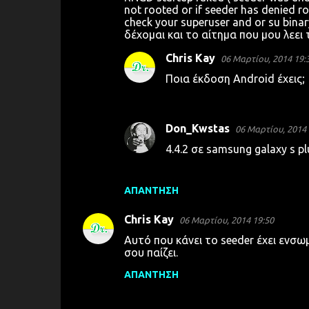
not rooted or if seeder has denied roo
check your superuser and or su binary
δέχομαι και το αίτημα που μου λεει τ
Chris Kay
06 Μαρτίου, 2014 19:
Ποια έκδοση Android έχεις;
Don_Kwstas
06 Μαρτίου, 2014 
4.4.2 σε samsung galaxy s p
ΑΠΆΝΤΗΣΗ
Chris Kay
06 Μαρτίου, 2014 19:50
Αυτό που κάνει το seeder έχει ενσω
σου παίζει.
ΑΠΆΝΤΗΣΗ