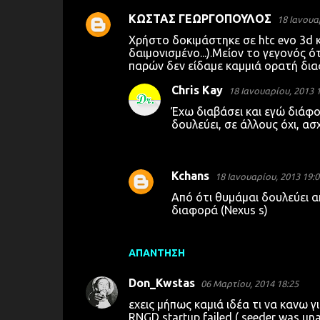
ΚΩΣΤΑΣ ΓΕΩΡΓΟΠΟΥΛΟΣ
18 Ιανουα
Σ
Χρήστο δοκιμάστηκε σε htc evo 3d κα
χ
δαιμονισμένο...).Μείον το γεγονός ό
παρών δεν είδαμε καμμιά ορατή δια
ό
λ
Chris Kay
18 Ιανουαρίου, 2013 
ι
Έχω διαβάσει και εγώ διάφορ
δουλεύει, σε άλλους όχι, α
α
Kchans
18 Ιανουαρίου, 2013 19:0
Από ότι θυμάμαι δουλεύει α
διαφορά (Νexus s)
ΑΠΆΝΤΗΣΗ
Don_Kwstas
06 Μαρτίου, 2014 18:25
εχεις μήπως καμιά ιδέα τι να κανω γ
RNGD startup failed ( seeder was unabl