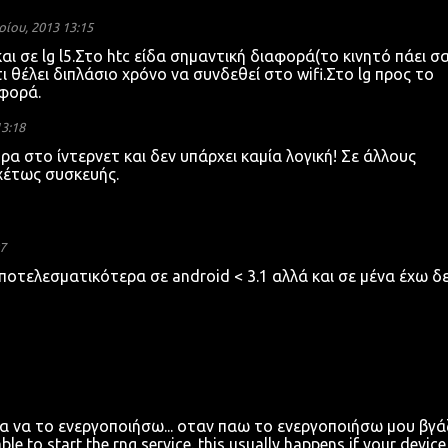
ρίου, 2013 13:15
ι σε lg l5.Στο htc είδα σημαντική διαφορά(το κινητό πάει σ
τι θέλει διπλάσιο χρόνο να συνδεθεί στο wifi.Στο lg προς το
φορά.
13:18
α στο ίντερνετ και δεν υπάρχει καμία λογική! Σε άλλους
σχέτως συσκευής.
7
ποτελεσματικότερα σε android < 3.1 αλλά και σε μένα έχω δε
ια να το ενεργοποιήσω... οταν παω το ενεργοποιήσω μου βγάζ
e to start the rng service. this usually happens if your device 