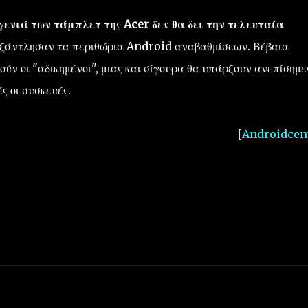
γενιά των τάμπλετ της
Acer
δεν θα
δει την τελευταία
ξάντλησαν τα περιθώρια
Android
αναβαθμίσεων
.
Βέβαια
ύν οι "αδικημένοι"
, μιας και σίγουρα
θα υπάρξουν
ανεπίσημε
ς οι συσκευές
.
[
Androidcen