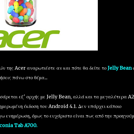
ετών της Acer αναρωτιέστε αν και πότε θα
δείτε το
Jelly
Bean
σ
ήσεις πάνω στο θέμα...
νσάρεται εξ' αρχής
με
Jelly
Bean,
αλλά
και τα μεγαλύτερα
A2
ημερωμένη έκδοση του
Android
4.1.
Δεν
υπάρχει κάποιο
όγω
ενημέρωση
, όμως το ευχάριστο είναι πως από την προηγού
Iconia Tab
A700
.