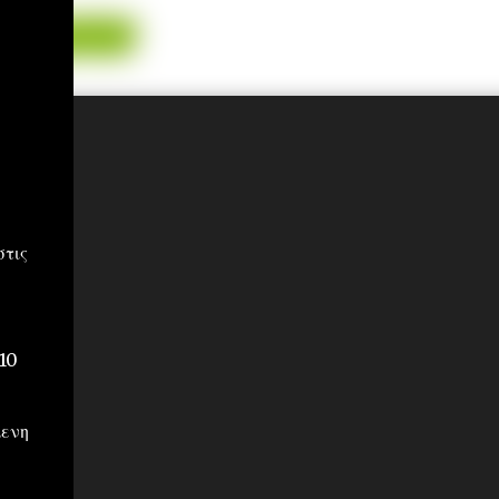
τις
10
μενη