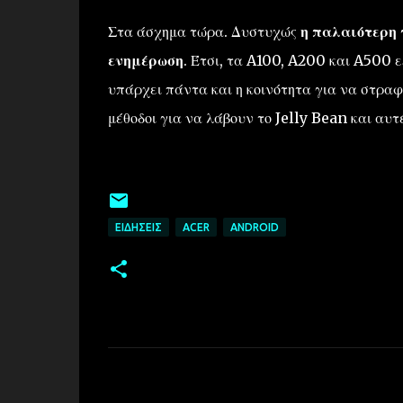
Στα άσχημα τώρα. Δυστυχώς
η παλαιότερη 
ενημέρωση
.
Έτσι
, τα
A100
,
A200
και
A500
ε
υπάρχει πάντα
και η κοινότητα
για
να στραφο
μέθοδοι για να λάβουν το
Jelly
Bean
και
αυτέ
ΕΙΔΉΣΕΙΣ
ACER
ANDROID
Σ
χ