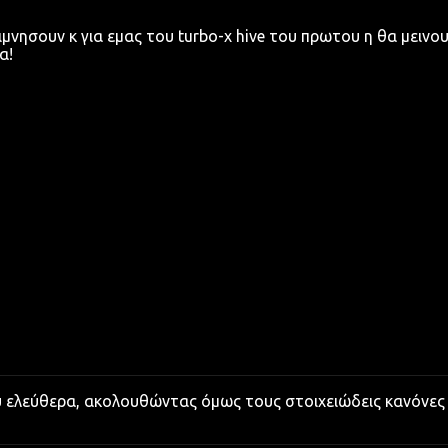
ιμνησουν κ για εμας του turbo-x hive του πρωτου η θα μεινο
α!
υ ελεύθερα, ακολουθώντας όμως τους στοιχειώδεις κανόνες