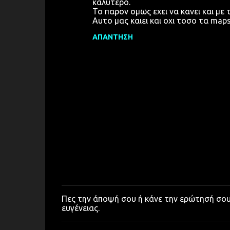
καλυτερο.
Το παρον ομως εχει να κανει και με 
Αυτο μας καιει και οχι τοσο τα ma
ΑΠΆΝΤΗΣΗ
Πες την άποψή σου ή κάνε την ερώτησή σο
Δ
ευγένειας.
η
μ
ο