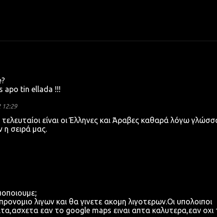
e?
 apo tin ellada !!!
 12:29
τελευταίοι είναι οι Έλληνες και Άραβες καθαρά λόγω γλώσσ
 η σειρά μας.
ιμοποιουμε;
 προνομιο λιγων και θα γινετε ακομη λιγοτερων.Οι υπολοιποι
α,ασχετα εαν το google maps ειναι απτα καλυτερα,εαν οχι 