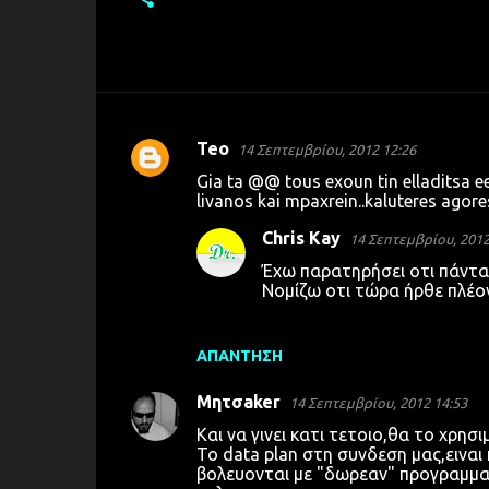
Teo
14 Σεπτεμβρίου, 2012 12:26
Σ
Gia ta @@ tous exoun tin elladitsa e
χ
livanos kai mpaxrein..kaluteres agores
ό
Chris Kay
14 Σεπτεμβρίου, 2012
λ
Έχω παρατηρήσει οτι πάντα 
ι
Νομίζω οτι τώρα ήρθε πλέον
α
ΑΠΆΝΤΗΣΗ
Μητσaker
14 Σεπτεμβρίου, 2012 14:53
Και να γινει κατι τετοιο,θα το χρησ
Το data plan στη συνδεση μας,ειναι
βολευονται με "δωρεαν" προγραμματ