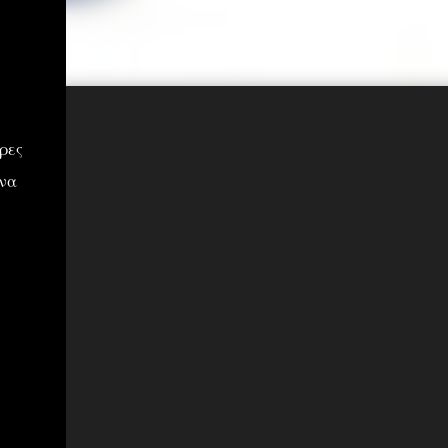
ρες
να