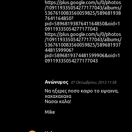
https://plus.google.com/u/0/photos
/109119335054277177043/albums/
5367610083560059825/589681938
7641164850?
pid=5896819387641164850&oid=1
09119335054277177043
https://plus.google.com/u/0/photos
/109119335054277177043/albums/
5367610083560059825/589681937
4481599906?
pid=5896819374481599906&oid=1
09119335054277177043
Ανώνυμος
07 Οκτωβρίου, 2013 11:58
Να ηξερες ποσο καιρο το εψαχνα,
χαχαχαχαχα
Νασαι καλα!
Mike