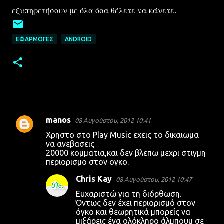
εξυπηρετήσουν με όλα όσα θέλετε να κάνετε.
ΕΦΑΡΜΟΓΈΣ
ANDROID
manos
08 Αυγούστου, 2012 10:41
Σ
Χρηστο στο Play Music εχεις το δικαιωμα
χ
να ανεβασεις
20000 κομματια,και δεν βλεπω μεχρι στιγμη
ό
περιορισμο στον ογκο.
λ
Chris Kay
08 Αυγούστου, 2012 10:47
ι
Ευχαριστώ για τη διόρθωση.
α
Όντως δεν έχει περιορισμό στον
όγκο και θεωρητικά μπορείς να
μιξάρεις ένα ολόκληρο άλμπουμ σε