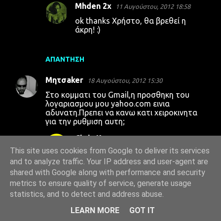
Mhden 2x
11 Αυγούστου, 2012 18:58
ok thanks Χρήστο, θα βρεθεί η
άκρη! :)
ΑΠΆΝΤΗΣΗ
Μητσaker
18 Αυγούστου, 2012 15:30
Στο κομματι του Gmail,η προσθηκη του
λογαριασμου μου yahoo.com εινια
αδυνατη.Πρεπει να κανω κατι χειροκινητα
για την ρυθμιση αυτη;
Chris Kay
18 Αυγούστου, 2012 19:36
This site uses cookies from Google to deliver its services
Την ώρα που θα το ρυθμίσεις
and to analyze traffic. Your IP address and user-agent are
πρέπει απλά να δώσεις τα σωστά
στοιχεία διακομιστή και τη θύρα.
shared with Google along with performance and security
metrics to ensure quality of service, generate usage
statistics, and to detect and address abuse.
ΑΠΆΝΤΗΣΗ
LEARN MORE
GOT IT
Μητσaker