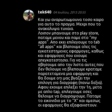
tek640
04 Ιουλίου, 2013 20:55
Και γω αναρωτιωμουνα τοσο καιρο
για αυτο το πραγμα. Μεχρι που το
ανακαλυψα τυχαια.
Λοιπον μπαινουμε στο play store,
παταμε μενου και παμε στο "my
apps". Απο εκει επιλεγουμε το tab
"all apps" και βλεπουμε ολες τις
εγκατεστημενες εφαρμογες, καθως
και εφαρμογες που εχουμε
απεγκατεστησει. Για να τις
σβησουμε απο την λιστα αυτες που
δεν θελουμε να βλεπουμε κραταμε
παρατεταμενα μια εφαρμογη και
θα δουμε οτι μας βγαζει την
επιλογη για διαγραφη (πανω δεξια).
Αφου εχουμε επιλεξει την 1η, μετα
με απλο tap, επιλεγουμε οσες
θελουμε να διαγραψουμε. Παταμε
το εικονιδιο με το "Χ" και αμεσως
οι εφαρμογες θα εξαφανιστουν.