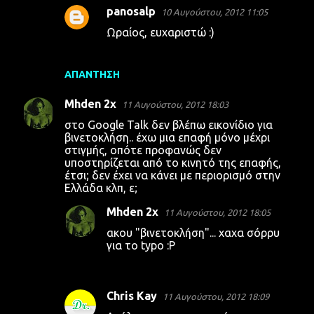
panosalp
10 Αυγούστου, 2012 11:05
Ωραίος, ευχαριστώ :)
ΑΠΆΝΤΗΣΗ
Mhden 2x
11 Αυγούστου, 2012 18:03
στο Google Talk δεν βλέπω εικονίδιο για
βινετοκλήση.. έχω μια επαφή μόνο μέχρι
στιγμής, οπότε προφανώς δεν
υποστηρίζεται από το κινητό της επαφής,
έτσι; δεν έχει να κάνει με περιορισμό στην
Ελλάδα κλπ, ε;
Mhden 2x
11 Αυγούστου, 2012 18:05
ακου "βινετοκλήση"... χαχα σόρρυ
για το typo :P
Chris Kay
11 Αυγούστου, 2012 18:09