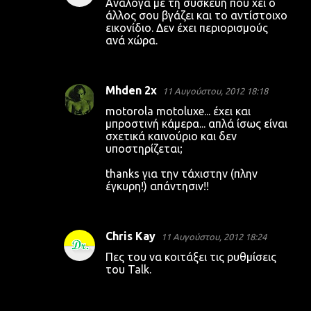
Ανάλογα με τη συσκευή που χει ο
άλλος σου βγάζει και το αντίστοιχο
εικονίδιο. Δεν έχει περιορισμούς
ανά χώρα.
Mhden 2x
11 Αυγούστου, 2012 18:18
motorola motoluxe... έχει και
μπροστινή κάμερα... απλά ίσως είναι
σχετικά καινούριο και δεν
υποστηρίζεται;
thanks για την τάχιστην (πλην
έγκυρη!) απάντησιν!!
Chris Kay
11 Αυγούστου, 2012 18:24
Πες του να κοιτάξει τις ρυθμίσεις
του Talk.