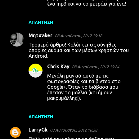
ένα mp3 και να το μετράει για ένα!
ΑΠΆΝΤΗΣΗ
Μητσaker
08 Αυγούστου, 2012 15:18
Τρομερό άρθρο! Καλύπτει τις σύνηθες
απορίες ακόμα και των μέσων χρηστών του
Android.
Chris Kay
08 Αυγούστου, 2012 15:24
Μεγάλη μαγκιά αυτό με τις
φωτογραφίες και τα βίντεο στο
Google+. Όταν το διάβασα μου
έπεσαν τα μαλλιά (και ήμουν
μακρυμάλλης!).
ΑΠΆΝΤΗΣΗ
LarryGk
08 Αυγούστου, 2012 16:38
Πολύ καλό και χρήσιμο το άρθρο σου