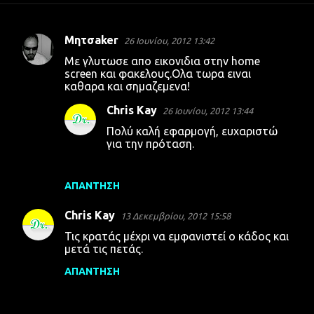
Μητσaker
26 Ιουνίου, 2012 13:42
Σ
Με γλυτωσε απο εικονιδια στην home
χ
screen και φακελους.Ολα τωρα ειναι
καθαρα και σημαζεμενα!
ό
λ
Chris Kay
26 Ιουνίου, 2012 13:44
ι
Πολύ καλή εφαρμογή, ευχαριστώ
για την πρόταση.
α
ΑΠΆΝΤΗΣΗ
Chris Kay
13 Δεκεμβρίου, 2012 15:58
Τις κρατάς μέχρι να εμφανιστεί ο κάδος και
μετά τις πετάς.
ΑΠΆΝΤΗΣΗ