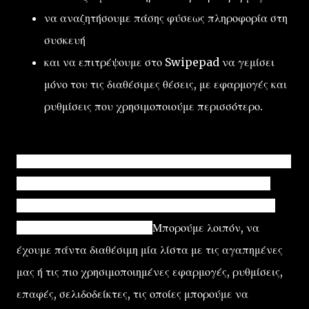
να αναζητήσουμε πάσης φύσεως πληροφορία στη
συσκευή
και να επιτρέψουμε στο Swipepad να γεμίσει
μόνο του τις διαθέσιμες θέσεις, με εφαρμογές και
ρυθμίσεις που χρησιμοποιούμε περισσότερο.
Όπως τοποθετούμε τους φακέλους στην επιφάνειά μας,
έτσι και
το SwipePad λειτουργεί ως ένας κρυφός
φάκελος στην ουσία
, με όλα όσα χρειαζόμαστε από
την Android συσκευή μας.
Μπορούμε λοιπόν, να
έχουμε πάντα διαθέσιμη μία λίστα με τις αγαπημένες
μας ή τις πιο χρησιμοποιημένες εφαρμογές, ρυθμίσεις,
επαφές, σελιδοδείκτες, τις οποίες μπορούμε να