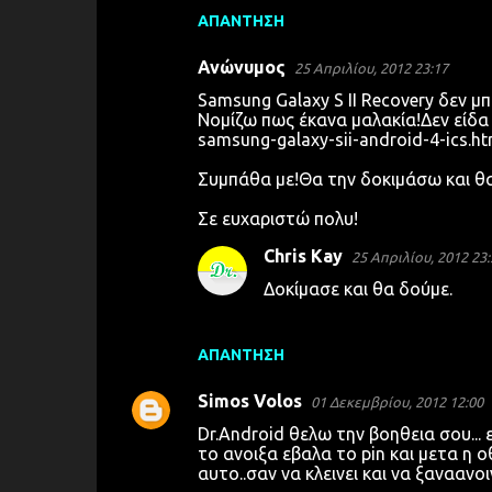
ΑΠΆΝΤΗΣΗ
Ανώνυμος
25 Απριλίου, 2012 23:17
Samsung Galaxy S II Recovery δεν μ
Νομίζω πως έκανα μαλακία!Δεν είδα 
samsung-galaxy-sii-android-4-ics.htm
Συμπάθα με!Θα την δοκιμάσω και θα
Σε ευχαριστώ πολυ!
Chris Kay
25 Απριλίου, 2012 23:
Δοκίμασε και θα δούμε.
ΑΠΆΝΤΗΣΗ
Simos Volos
01 Δεκεμβρίου, 2012 12:00
Dr.Android θελω την βοηθεια σου... 
το ανοιξα εβαλα το pin και μετα η ο
αυτο..σαν να κλεινει και να ξαναανοι