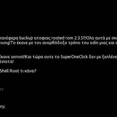
ι επανέφερα backup ατοφιας rooted rom 2.3.5!!!Ολα αυτά με σ
msung!Το έκανε με τον ανορθόδοξο τρόπο του odin μιας και 
ανε unroot!Και τώρα ουτε το SuperOneClick δεν με ξεπλένει!
τιποτα!
Shell Root τι κάνει?
11
ry;