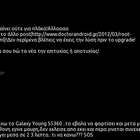
παίνει ούτε για πλάκα!Αλλαααα
το άλλο post(http://www.doctorandroid.gr/2012/03/root-
l)!Δεν περίμενα βλέπεις να έχεις την λύση πριν το upgrade!
 σου πώ τα νέα την επιτυχίας ή αποτυχίας!
37
εχω το Galaxy Young S5360 ..το εβαλα να φορτίσει και μετα μ
θονη εγινε μαυρη,δεν εκλεισε.απο εκει και περα γινεται συνεχ
γει μεσα σε 2 3 λεπτα.. τι να κανω??? SOS