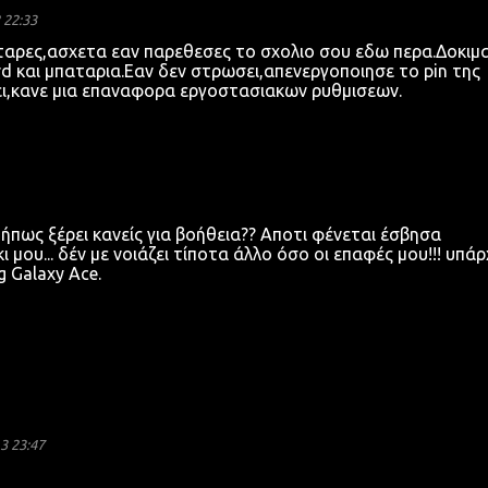
 22:33
ταρες,ασχετα εαν παρεθεσες το σχολιο σου εδω περα.Δοκιμ
ard και μπαταρια.Εαν δεν στρωσει,απενεργοποιησε το pin της
ει,κανε μια επαναφορα εργοστασιακων ρυθμισεων.
ήπως ξέρει κανείς για βοήθεια?? Αποτι φένεται έσβησα
μου... δέν με νοιάζει τίποτα άλλο όσο οι επαφές μου!!! υπάρ
 Galaxy Ace.
3 23:47