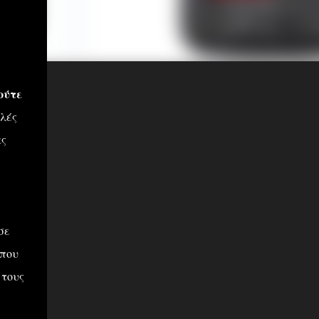
ούτε
λλές
ας
σε
 που
 τους