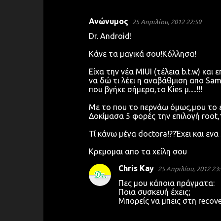
Ανώνυμος
25 Απριλίου, 2012 22:59
Σ
Dr. Android!
χ
Κάνε τα μαγικά σου!Κόλλησα!
ό
λ
Είχα την νέα MIUI (τέλεια b.t.w) κα
να δώ τι λέει η αναβάθμιση απο Sa
ι
που βγήκε σήμερα,το Kies μ.....!!!
α
Με το που το περνάω όμως,μου το έκ
Δοκίμασα 5 φορές την επιλογή root,
Τί κάνω μέγα doctora!??Έχει και ενα 
Κρεμομαι απο τα χείλη σου
Chris Kay
25 Απριλίου, 2012 23:
Πες μου κάποια πράγματα:
Ποια συσκευή έχεις;
Μπορείς να μπεις στη recove