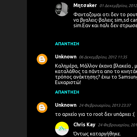
Μητσaker
01 Δεκεμβρίου, 2012
Φανταζομαι οτι δεν το ρου
να βγαλεις-βαλεις sim,sd c
sim.Εαν και παλι δεν στρωσ
ΑΠΆΝΤΗΣΗ
Unknown
06 Δεκεμβρίου, 2012 11:35
Καλημέρα, Μάλλον έκανα βλακεία , μ
καταλάθος τα πάντα απο το κινητάκι 
τρόπος ανάκτησης? έχω το Samsung
Ευχαριστώ!
ΑΠΆΝΤΗΣΗ
Unknown
24 Φεβρουαρίου, 2013 23:37
το αρχείο για το root δεν υπάρχει :(
Chris Kay
24 Φεβρουαρίου, 201
Όντως καταργήθηκε.