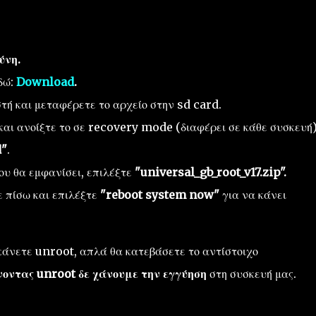
ύνη.
δώ:
Download
.
στή και μεταφέρετε το αρχείο στην sd card.
 και ανοίξτε το σε recovery mode (διαφέρει σε κάθε συσκευή)
d"
.
ου θα εμφανίσει, επιλέξτε
"universal_gb_root_v17.zip".
ε πίσω και επιλέξτε
"reboot system now"
για να κάνει
 κάνετε unroot, απλά θα κατεβάσετε το αντίστοιχο
νοντας unroot δε χάνουμε την εγγύηση
στη συσκευή μας.