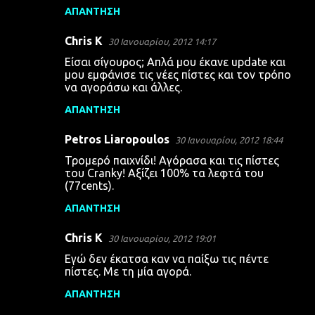
ΑΠΆΝΤΗΣΗ
ό
λ
Chris K
30 Ιανουαρίου, 2012 14:17
ι
Είσαι σίγουρος; Απλά μου έκανε update και
α
μου εμφάνισε τις νέες πίστες και τον τρόπο
να αγοράσω και άλλες.
ΑΠΆΝΤΗΣΗ
Petros Liaropoulos
30 Ιανουαρίου, 2012 18:44
Τρομερό παιχνίδι! Αγόρασα και τις πίστες
του Cranky! Αξίζει 100% τα λεφτά του
(77cents).
ΑΠΆΝΤΗΣΗ
Chris K
30 Ιανουαρίου, 2012 19:01
Εγώ δεν έκατσα καν να παίξω τις πέντε
πίστες. Με τη μία αγορά.
ΑΠΆΝΤΗΣΗ