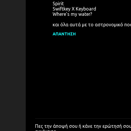
Spirit
Swiftkey X Keyboard
Where's my water?
και όλα αυτά με το αστρονομικό πο
ΑΠΆΝΤΗΣΗ
Πες την άποψή σου ή κάνε την ερώτησή σο
Δ