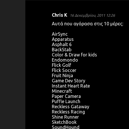
Chris K
16 Δεκεμβρίου, 2011 12:26
Σ
Αυτά που αγόρασα στις 10 μέρες:
χ
AirSync
ό
Apparatus
λ
Asphalt 6
BackStab
ι
Color & Draw for kids
α
Endomondo
Flick Golf
Flick Soccer
Fruit Ninja
Game Dev Story
Instant Heart Rate
Minecraft
Paper Camera
Puffle Launch
Reckless Gataway
Reckless Racing
Shine Runner
SketchBook
SoundHound