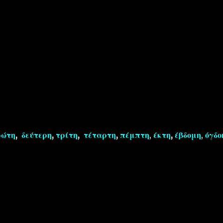
ρώτη
,
δεύτερη
,
τρίτη
,
τέταρτη
,
πέμπτη
,
έκτη
,
έβδομη
,
όγδο