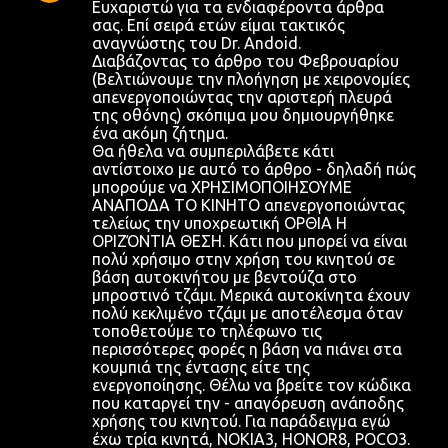
Ευχαριστώ για τα ενδιαφέροντα άρθρα
χ
σας. Επί σειρά ετών είμαι τακτικός
αναγνώστης του Dr. Andoid.
ό
Διαβάζοντας το άρθρο του Φεβρουαρίου
λ
(Βελτιώνουμε την πλοήγηση με χειρονομίες
απενεργοποιώντας την αριστερή πλευρά
ι
της οθόνης) σκόπιμα μου δημιουργήθηκε
α
ένα ακόμη ζήτημα.
Θα ήθελα να συμπεριλάβετε κάτι
αντίστοιχο με αυτό το άρθρο - δηλαδή πώς
μπορούμε να ΧΡΗΣΙΜΟΠΟΙΗΣΟΥΜΕ
ΑΝΑΠΟΔΑ ΤΟ ΚΙΝΗΤΟ απενεργοποιώντας
τελείως την υποχρεωτική ΟΡΘΙΑ Η
ΟΡΙΖΌΝΤΙΑ ΘΕΣΗ. Κάτι που μπορεί να είναι
πολύ χρήσιμο στην χρήση του κινητού σε
βάση αυτοκινήτου με βεντούζα στο
μπροστινό τζάμι. Μερικά αυτοκίνητα έχουν
πολύ κεκλιμένο τζάμι με αποτέλεσμα όταν
τοποθετούμε το τηλέφωνο τις
περισσότερες φορές η βάση να πιάνει στα
κουμπιά της έντασης είτε της
ενεργοποίησης. Θέλω να βρείτε τον κώδικα
που καταργεί την - απαγόρευση ανάποδης
χρήσης του κινητού. Για παράδειγμα εγώ
έχω τρία κινητά, NOKIA3, HONOR8, POCO3.