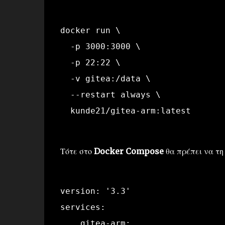
docker run \
  -p 3000:3000 \
  -p 22:22 \
  -v gitea:/data \
  --restart always \
  kunde21/gitea-arm:latest
Τότε στο
Docker Compose
θα πρέπει να τη
version: '3.3'
services:
    gitea-arm: