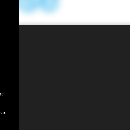
τε
 να