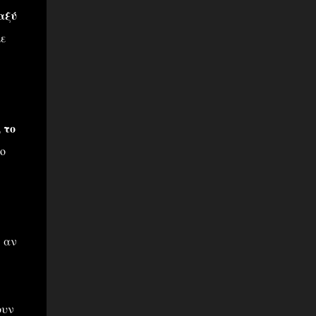
αξύ
με
 το
ο
, αν
ουν