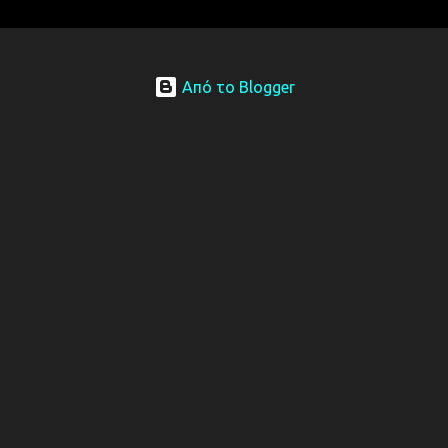
λ
ι
α
Από το Blogger