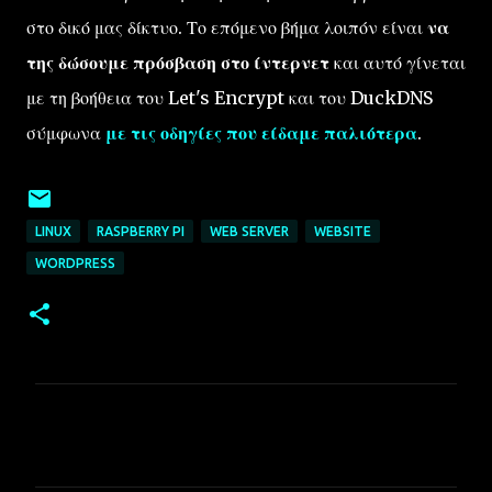
στο δικό μας δίκτυο. Το επόμενο βήμα λοιπόν είναι
να
της δώσουμε πρόσβαση στο ίντερνετ
και αυτό γίνεται
με τη βοήθεια του Let's Encrypt και του DuckDNS
σύμφωνα
με τις οδηγίες που είδαμε παλιότερα
.
LINUX
RASPBERRY PI
WEB SERVER
WEBSITE
WORDPRESS
Σ
χ
ό