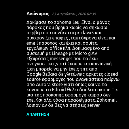
Ανώνυμος
23 Αυγούστου, 2020 02:39
Σ
Δοκίμασε το zohomail.eu .Είναι ο μόνος
χ
πάροχος που βρήκα χωρίς να σηκωσω
σερβερ που συνδεεται με davx5 και
ό
συγχρονιζει επαφες ,ταυτόχρονα είναι και
λ
email παροχος και έχει και σουiτα
εργαλειων office κλπ. Δοκιμασμένο από
ι
συσκευή με Lineage με Micro g.Αν
α
εξαιρέσεις messenger που το έχω
αναγκαστικα ,γιατί έχουμε και κοινωνική
ζωη μπορείς να μην έχεις τπτ απο
Google.Βεβαια δε γλιτώνεις αρκετες closed
source εφαρμογες που αναγκαστικα παίρνω
απο Aurora store γιατι όπως και να το
κανουμε το Fdroid θελει δουλεια ακομη.Π.χ
μια της προκοπης εφαρμογη καιρου δεν
εχει.Και άλα τόσα παραδείγματα.Ζοhomail
λοιπον αν δε θες να στήσεις server
ΑΠΆΝΤΗΣΗ