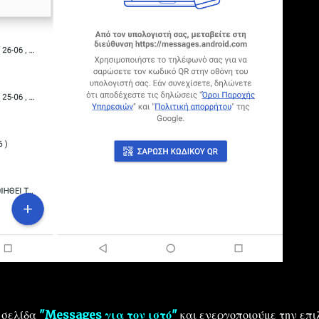
 σελίδα
"Messages για τον ιστό"
και ενεργοποιούμε την επι