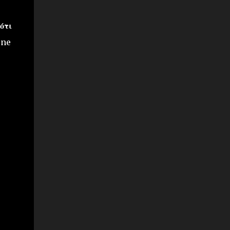
ότι
one