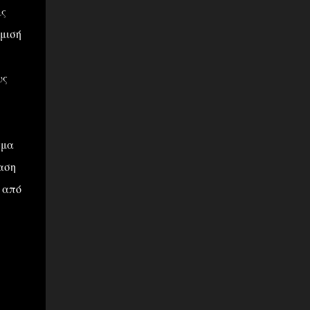
ις
μισή
υς
γμα
αση
 από