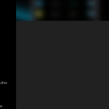
λάνε
το