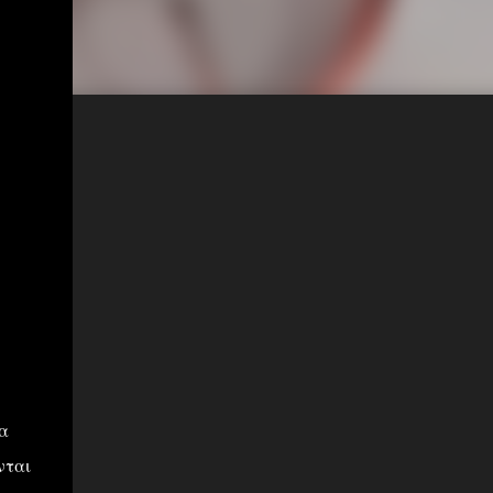
α
νται