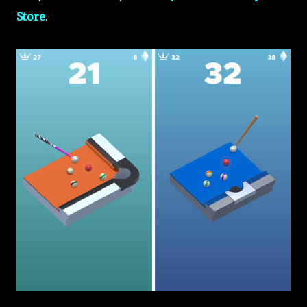
Store
.