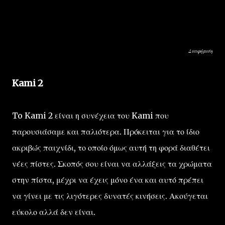
Διαφήμιση
Kami 2
To Kami 2 είναι η συνέχεια του Kami που
παρουσιάσαμε και παλιότερα. Πρόκειται για το ίδιο
ακριβώς παιχνίδι, το οποίο όμως αυτή τη φορά διαθέτει
νέες πίστες. Σκοπός σου είναι να αλλάξεις τα χρώματα
στην πίστα, μέχρι να έχεις μόνο ένα και αυτό πρέπει
να γίνει με τις λιγότερες δυνατές κινήσεις. Ακούγεται
εύκολο αλλά δεν είναι.