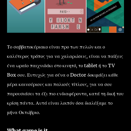
Το σαββατοκύριακο είναι προ των πυλών και ο
καλύτερος τρόπος για να χαλαρώσεις, είναι να παίξεις
ένα ωραίο παιχνιδάκι στο κινητό, το tablet ή το TV
Box σου. Ευτυχώς για σένα ο Doctor δοκιμάζει κάθε
μέρα καινούριους και παλιούς τίτλους, για να σου
παρουσιάσει τα έξι πιο ενδιαφέροντα, κατά τη δική του
κρίση πάντα. Αυτά είναι λοιπόν όσα διαλέξαμε το
μήνα Οκτώβριο.
What game is it