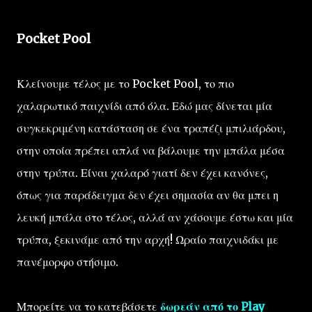
Pocket Pool
Κλείνουμε τέλος με το Pocket Pool, το πιο
χαλαρωτικό παιχνίδι από όλα. Εδώ μας δίνεται μία
συγκεκριμένη κατάσταση σε ένα τραπέζι μπιλιάρδου,
στην οποία πρέπει απλά να βάλουμε την μπάλα μέσα
στην τρύπα. Είναι χαλαρό γιατί δεν έχει κανόνες,
όπως για παράδειγμα δεν έχει σημασία αν θα μπει η
λευκή μπάλα στο τέλος, αλλά αν χάσουμε έστω και μία
τρύπα, ξεκινάμε από την αρχή! Ωραίο παιχνιδάκι με
πανέμορφο στήσιμο.
Μπορείτε να το κατεβάσετε
δωρεάν από το Play