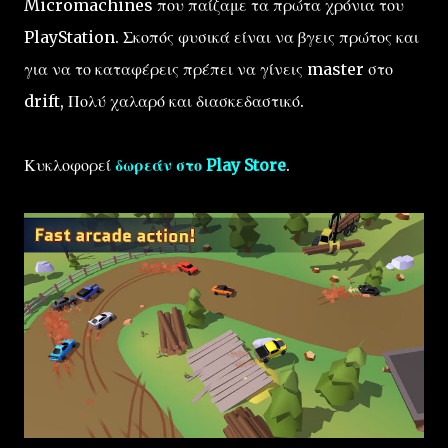
Micromachines που παίζαμε τα πρώτα χρόνια του
PlayStation. Σκοπός φυσικά είναι να βγεις πρώτος και
για να το καταφέρεις πρέπει να γίνεις master στο
drift, Πολύ χαλαρό και διασκεδαστικό.
Κυκλοφορεί
δωρεάν στο Play Store
.