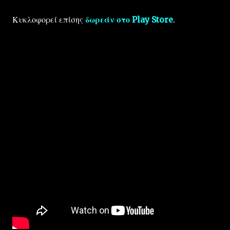
Κυκλοφορεί επίσης
δωρεάν στο Play Store
.