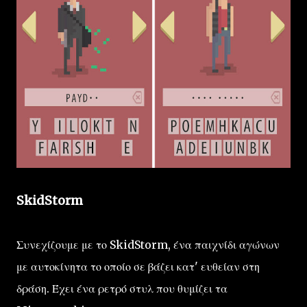
SkidStorm
Συνεχίζουμε με το SkidStorm, ένα παιχνίδι αγώνων
με αυτοκίνητα το οποίο σε βάζει κατ' ευθείαν στη
δράση. Έχει ένα ρετρό στυλ που θυμίζει τα