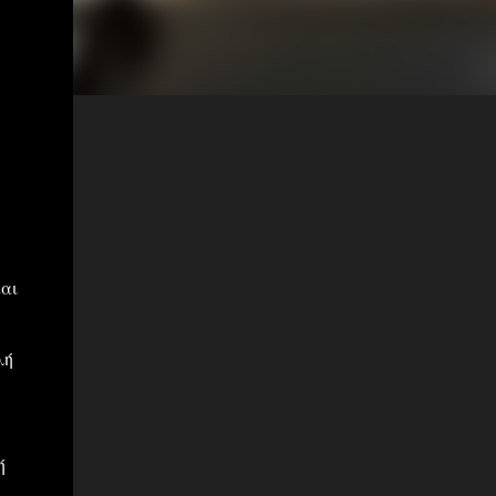
αι
λή
ή