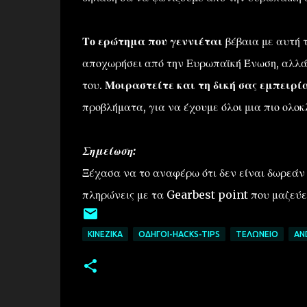
Το ερώτημα που γεννιέται
βέβαια με αυτή τ
αποχωρήσει από την Ευρωπαϊκή Ένωση, αλλά α
του.
Μοιραστείτε και τη δική σας εμπειρί
προβλήματα, για να έχουμε όλοι μια πιο ολο
Σημείωση:
Ξέχασα να το αναφέρω ότι δεν είναι δωρεάν 
πληρώνεις με τα Gearbest point που μαζεύει
ΚΙΝΈΖΙΚΑ
ΟΔΗΓΟΊ-HACKS-TIPS
ΤΕΛΩΝΕΊΟ
AN