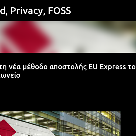
id, Privacy, FOSS
Μετάβαση στο κύριο περιεχόμενο
 τη νέα μέθοδο αποστολής EU Express το
λωνείο