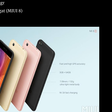
2gr
gat (MIUI 8)