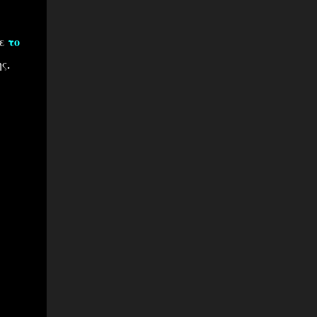
με
το
ς.