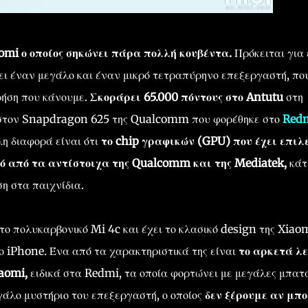
omi ο οποίος σηκώνει πάρα πολλή κουβέντα.
Πρόκειται για
ει έναν μεγάλο και έναν μικρό τετραπύρηνο επεξεργαστή, πο
ρήση που κάνουμε.
Σκοράρει 65.000 πόντους στο Antutu
στη
ά στον Snapdragon 625 της Qualcomm που φορέθηκε στο
Redm
η διαφορά είναι ότι
το chip γραφικών (GPU) που έχει επιλ
ό από τα αντίστοιχα της Qualcomm και της Mediatek,
κάτ
η στα παιχνίδια.
 το πολυκαρβονικό Mi 4c και έχει το κλασικό design της Xiaom
το iPhone. Ένα από τα χαρακτηριστικά της είναι
το αρκετά λ
iaomi,
ειδικά στα Redmi, τα οποία φορτώνει με μεγάλες μπατ
γάλο μυστήριο του επεξεργαστή, ο οποίος
δεν ξέρουμε αν μπο