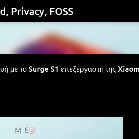
Μετάβαση στο κύριο περιεχόμενο
id, Privacy, FOSS
υή με το Surge S1 επεξεργαστή της Xiaom