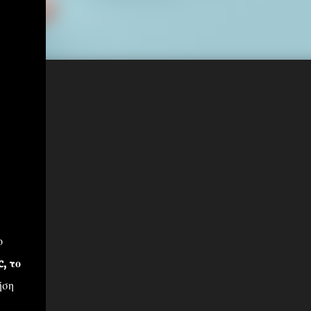
ο
, το
ήση