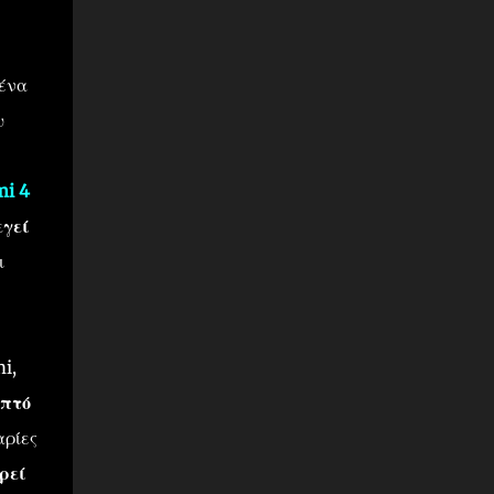
 ένα
υ
i 4
εγεί
ι
i,
επτό
αρίες
ρεί