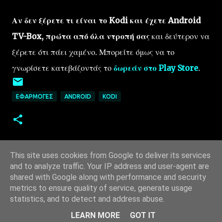
Αν δεν ξέρετε τι είναι το Kodi και έχετε Android
TV-Box, πρώτα από όλα ντροπή σας
και δεύτερον να
ξέρετε ότι πάει χαμένο. Μπορείτε όμως να το
γνωρίσετε κατεβάζοντάς το
δωρεάν στο Play Store
.
ΕΦΑΡΜΟΓΈΣ
ANDROID
KODI
This site uses cookies from Google to deliver its services
and to analyze traffic. Your IP address and user-agent are
shared with Google along with performance and security
metrics to ensure quality of service, generate usage
statistics, and to detect and address abuse.
Από το Blogger
LEARN MORE
GOT IT