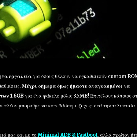
τητα εργαλεία
για όσους θέλουν να εγκαθιστούν custom RO
βαθμίσεις.
Μέχρι σήμερα όμως ήμαστε αναγκασμένοι να
 των 1.6GB
για ένα φάκελο μόλις 3.5MB! Επιτέλους κάποιος σ
αι πλέον μπορούμε να κατεβάσουμε ξεχωριστά την τελευταία
ειά μας και με το
Minimal ADB & Fastboot
, αλλά πρώτον ήτ