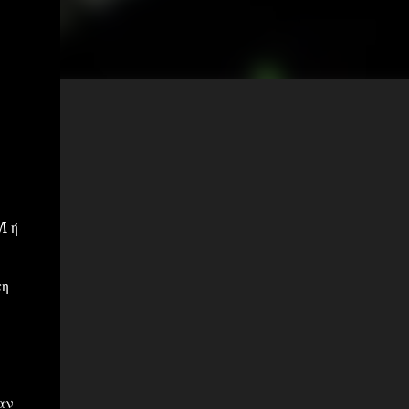
M ή
τη
αν