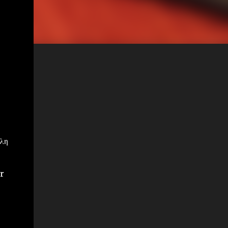
λλη
r