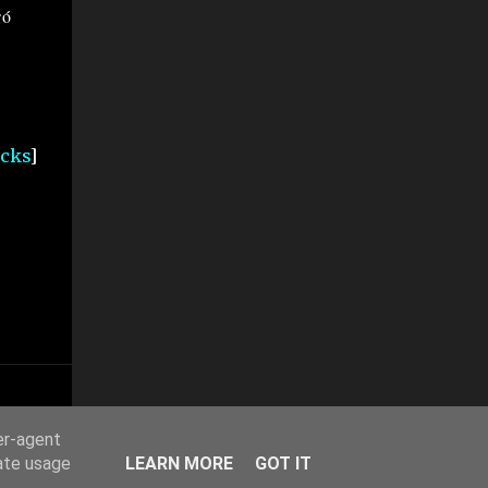
πό
cks
]
er-agent
rate usage
LEARN MORE
GOT IT