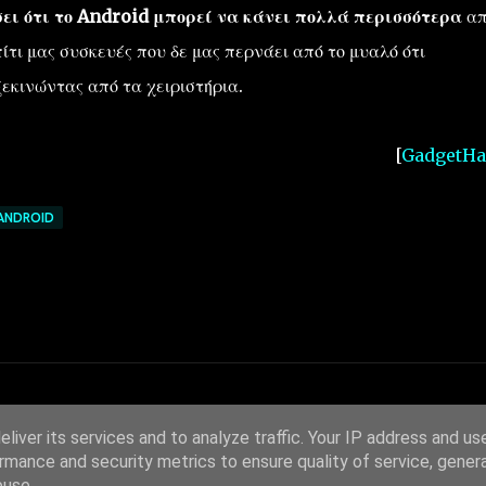
σει ότι το Android μπορεί να κάνει πολλά περισσότερα
α
ίτι μας συσκευές που δε μας περνάει από το μυαλό ότι
ξεκινώντας από τα χειριστήρια.
[
GadgetHa
ANDROID
liver its services and to analyze traffic. Your IP address and us
rmance and security metrics to ensure quality of service, gene
buse.