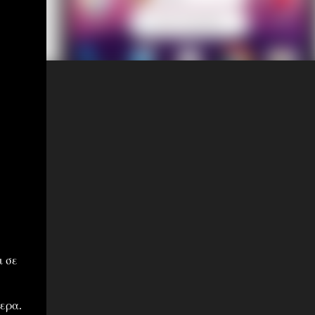
ι σε
ερα.