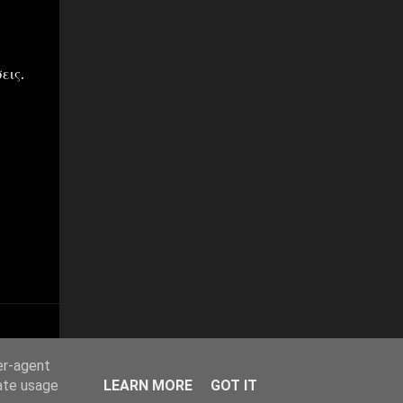
εις.
er-agent
rate usage
LEARN MORE
GOT IT