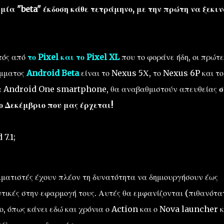
 μία "beta" έκδοση κάθε τετράμηνο, με την πρώτη να ξεκιν
τός από
το Pixel και το Pixel XL
που το φοράνε ήδη, οι πρώτε
άμματος
Android Beta
είναι το Nexus 5Χ, το Nexus 6P και το
 τα Android One smartphone, θα αναβαθμιστούν απευθείας
σ
το Δεκέμβριο που μας έρχεται!
 7.1;
ματιστές έχουν πλέον τη δυνατότητα να δημιουργήσουν έως
τικές στην εφαρμογή τους. Αυτές θα εμφανίζονται (πιθανότα
ο, όπως κάνει εδώ και χρόνια ο Action και ο Nova launcher κ