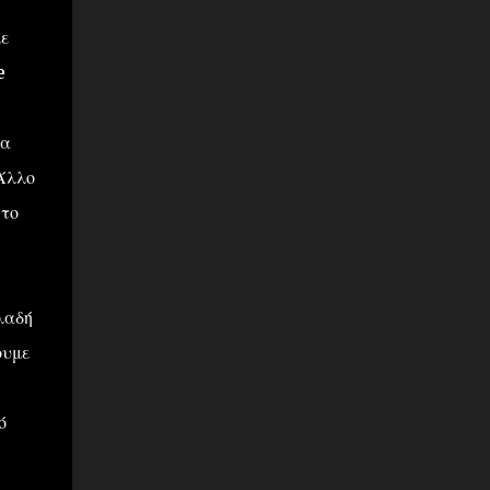
με
e
τα
 Άλλο
στο
λαδή
ουμε
ό