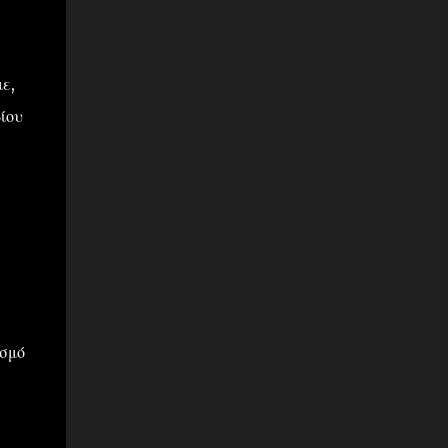
ε,
ίου
ασμό