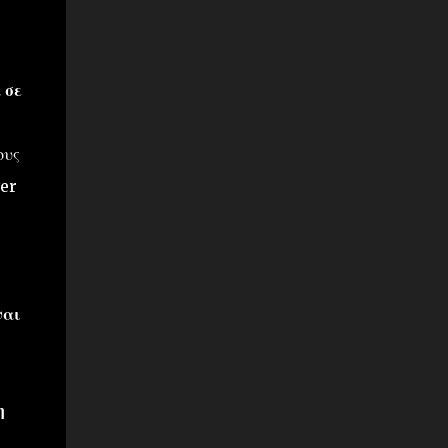
 σε
ους
ver
ναι
η