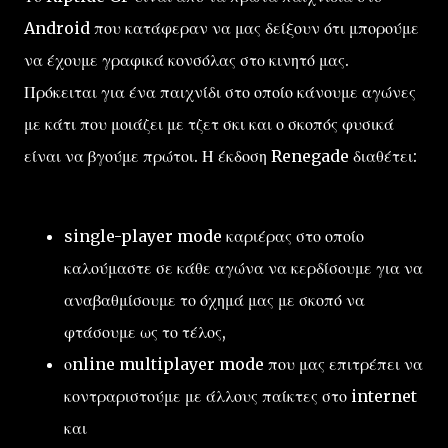
Android που κατάφεραν να μας δείξουν ότι μπορούμε
να έχουμε γραφικά κονσόλας στο κινητό μας.
Πρόκειται για ένα παιχνίδι στο οποίο κάνουμε αγώνες
με κάτι που μοιάζει με τζετ σκι και ο σκοπός φυσικά
είναι να βγούμε πρώτοι. Η έκδοση Renegade διαθέτει:
single-player mode καριέρας στο οποίο
καλούμαστε σε κάθε αγώνα να κερδίσουμε για να
αναβαθμίσουμε το όχημά μας με σκοπό να
φτάσουμε ως το τέλος,
οnline multiplayer mode που μας επιτρέπει να
κοντραριστούμε με άλλους παίκτες στο internet
και