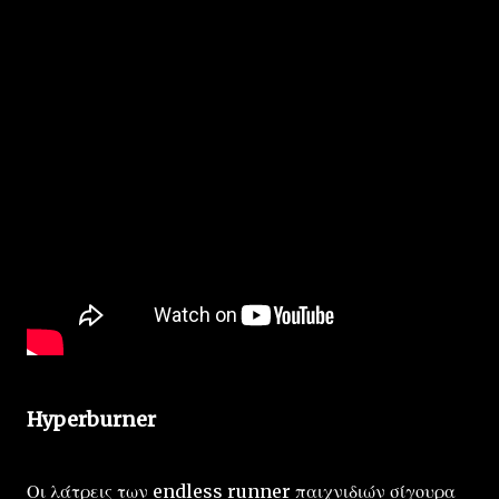
Hyperburner
Οι λάτρεις των endless runner παιχνιδιών σίγουρα