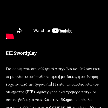
FIE Swordplay
Για όσους παίζουν αθλητικά παιχνίδια και θέλουν κάτι
περισσότερο από ποδόσφαιρο ή μπάσκετ, η απάντηση
έρχεται από την ξιφασκία! Η επίσημη ομοσπονδία του
αθλήματος (FIE) δημιούργησε ένα τρομερό παιχνίδι
που σε βάζει για τα καλά στην άθλημα, με εύκολο
χειρισμό αλλά απαιτητικό gameplay που δοκιμάζει τα