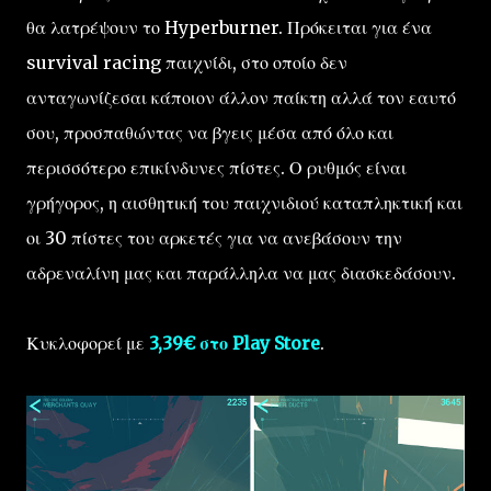
θα λατρέψουν το Hyperburner. Πρόκειται για ένα
survival racing παιχνίδι, στο οποίο δεν
ανταγωνίζεσαι κάποιον άλλον παίκτη αλλά τον εαυτό
σου, προσπαθώντας να βγεις μέσα από όλο και
περισσότερο επικίνδυνες πίστες. Ο ρυθμός είναι
γρήγορος, η αισθητική του παιχνιδιού καταπληκτική και
οι 30 πίστες του αρκετές για να ανεβάσουν την
αδρεναλίνη μας και παράλληλα να μας διασκεδάσουν.
Κυκλοφορεί με
3,39€ στο Play Store
.