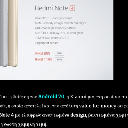
έρες η διάθεση του
Android 7.0
, η Xiaomi μας παρουσίασε το
ιράς, η οποία αποτελεί και την απόλυτη value for money σειρ
Note 4 με ελαφρώς ανανεωμένο design, βελτιωμένα χωρί
 γνωστή χαμηλή τιμή.