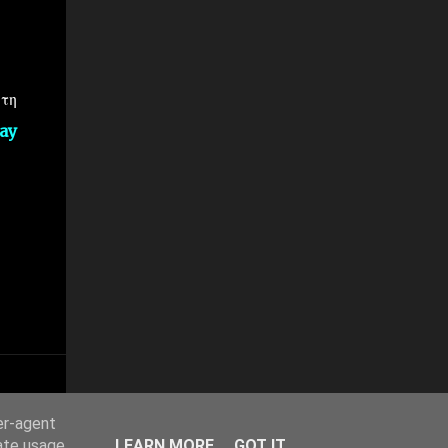
στη
ay
er-agent
rate usage
LEARN MORE
GOT IT