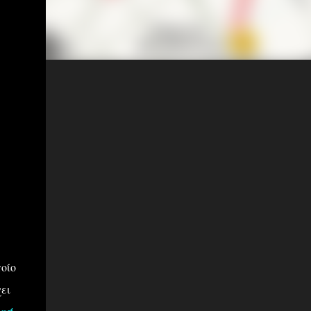
οίο
ει