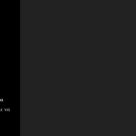
ια
με να