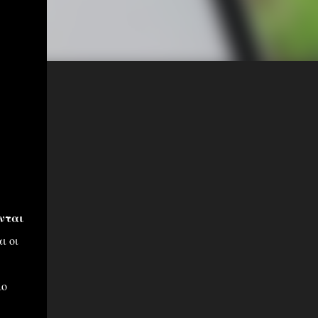
ονται
ι οι
ιο