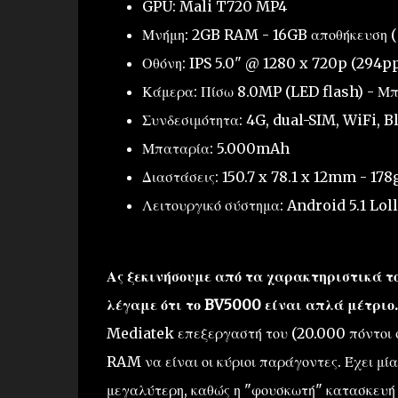
GPU: Mali T720 MP4
Μνήμη: 2GB RAM - 16GB αποθήκευση 
Οθόνη: IPS 5.0" @ 1280 x 720p (294pp
Κάμερα: Πίσω 8.0MP (LED flash) - Μ
Συνδεσιμότητα: 4G, dual-SIM, WiFi, B
Μπαταρία: 5.000mAh
Διαστάσεις: 150.7 x 78.1 x 12mm - 178
Λειτουργικό σύστημα: Android 5.1 Lol
Ας ξεκινήσουμε από τα χαρακτηριστικά τ
λέγαμε ότι το BV5000 είναι απλά μέτριο.
Mediatek επεξεργαστή του (20.000 πόντοι σ
RAM να είναι οι κύριοι παράγοντες. Έχει μί
μεγαλύτερη, καθώς η "φουσκωτή" κατασκευή τ