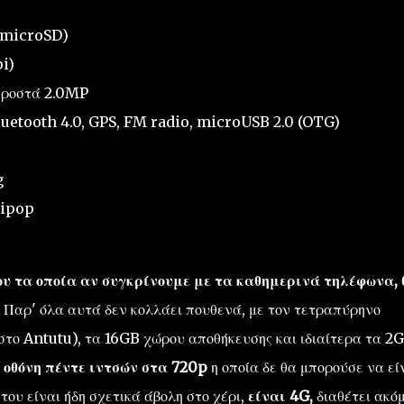
(microSD)
i)
προστά 2.0MP
luetooth 4.0, GPS, FM radio, microUSB 2.0 (OTG)
g
lipop
ου τα οποία αν συγκρίνουμε με τα καθημερινά τηλέφωνα, 
Παρ' όλα αυτά δεν κολλάει πουθενά, με τον τετραπύρηνο
το Antutu), τα 16GB χώρου αποθήκευσης και ιδιαίτερα τα 2
α
οθόνη πέντε ιντσών στα 720p
η οποία δε θα μπορούσε να εί
ου είναι ήδη σχετικά άβολη στο χέρι,
είναι 4G,
διαθέτει ακό