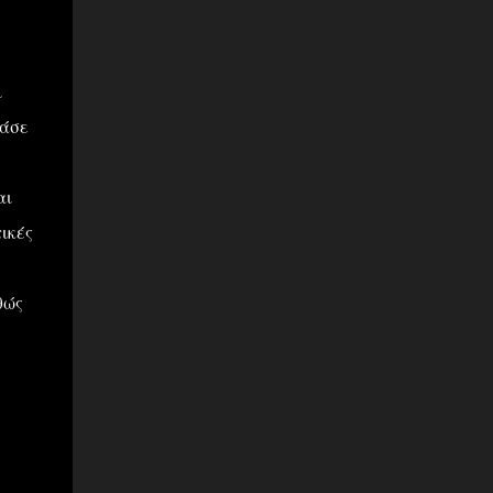
ι
(άσε
αι
ικές
θώς