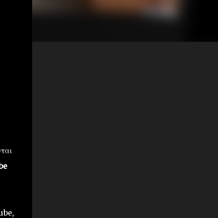
νται
be
ube,