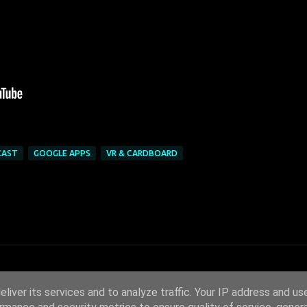
CAST
GOOGLE APPS
VR & CARDBOARD
liver its services and to analyze traffic. Your IP address and us