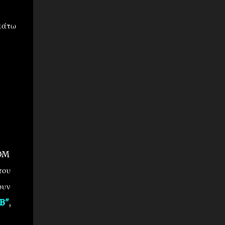
ακάτω
ROM
του
ουν
B"
,