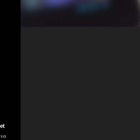
et
 να