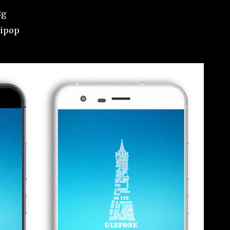
8g
lipop