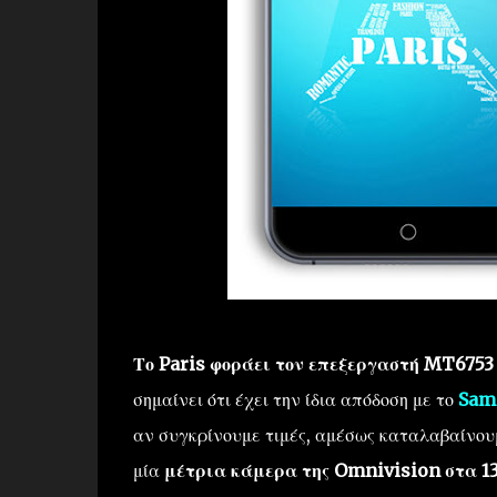
Το Paris φοράει τον επεξεργαστή MT6753 τ
σημαίνει ότι έχει την ίδια απόδοση με το
Sam
αν συγκρίνουμε τιμές, αμέσως καταλαβαίνουμ
μία
μέτρια κάμερα της Omnivision στα 