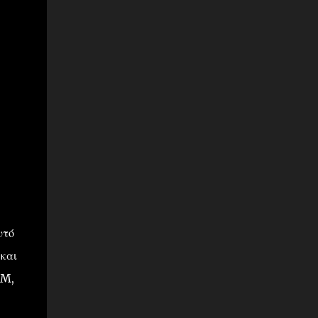
τό
και
AM,