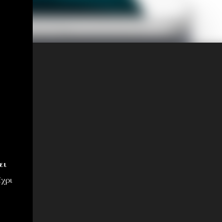
ει
έχρι