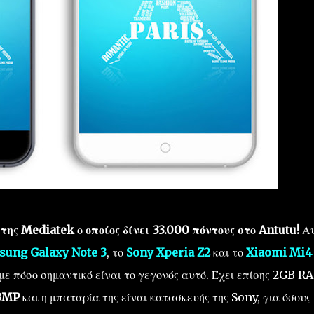
ης Mediatek ο οποίος δίνει 33.000 πόντους στο Antutu!
Αυ
sung Galaxy Note 3
, το
Sony Xperia Z2
και το
Xiaomi Mi4
ε πόσο σημαντικό είναι το γεγονός αυτό. Έχει επίσης 2GB R
13MP
και η μπαταρία της είναι κατασκευής της Sony, για όσους