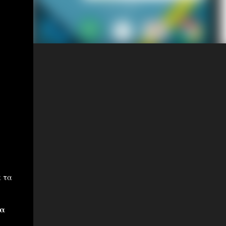
 τα
ία