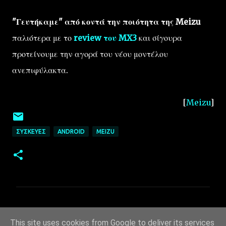
"Γευτήκαμε" από κοντά την ποιότητα της Meizu
παλιότερα με το
review του MX3
και σίγουρα
προτείνουμε την αγορά του νέου μοντέλου
ανεπιφύλακτα.
[
Meizu
]
ΣΥΣΚΕΥΈΣ
ANDROID
MEIZU
Σ
χ
This site uses cookies from Google to deliver its services