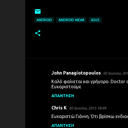
ANDROID
ANDROID WEAR
ASUS
John Panagiotopoulos
02 Ιουνίου, 20
Σ
Καλό φαίνεται και γρήγορο. Doctor 
χ
Ευχαριστούμε
ό
ΑΠΆΝΤΗΣΗ
λ
Chris K
ι
02 Ιουνίου, 2015 18:49
α
Ευχαριστώ Γιάννη. Ότι βρίσκω ενδια
ΑΠΆΝΤΗΣΗ