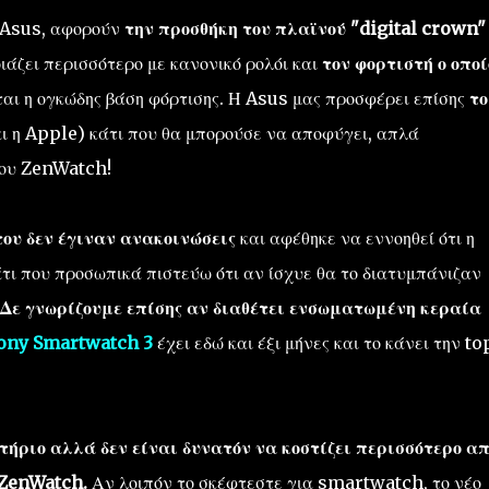
η Asus, αφορούν
την προσθήκη του πλαϊνού "digital crown"
οιάζει περισσότερο με κανονικό ρολόι και
τον φορτιστή ο οποί
ται η ογκώδης βάση φόρτισης. Η Asus μας προσφέρει επίσης
το
ι η Apple) κάτι που θα μπορούσε να αποφύγει, απλά
του ZenWatch!
ου δεν έγιναν ανακοινώσεις
και αφέθηκε να εννοηθεί ότι η
άτι που προσωπικά πιστεύω ότι αν ίσχυε θα το διατυμπάνιζαν
Δε γνωρίζουμε επίσης αν διαθέτει ενσωματωμένη κεραία
ony Smartwatch 3
έχει εδώ και έξι μήνες και το κάνει την to
τήριο αλλά δεν είναι δυνατόν να κοστίζει περισσότερο α
 ZenWatch.
Αν λοιπόν το σκέφτεστε για smartwatch, το νέο