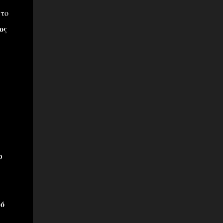
το
ος
p
πό