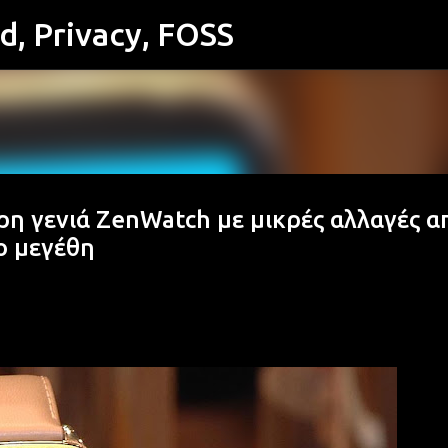
id, Privacy, FOSS
Μετάβαση στο κύριο περιεχόμενο
ρη γενιά ZenWatch με μικρές αλλαγές α
ο μεγέθη