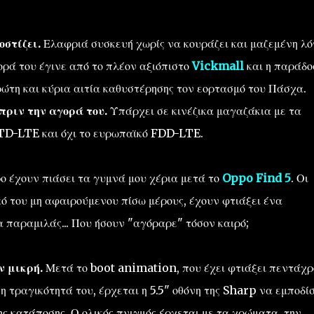
οστίζει.
Ελαφριά συσκευή χωρίς να κουράζει και μαζεμένη λ
ορά του έγινε από το πλέον αξιόπιστο
Vickmall
και η παράδο
πρώτη και κύρια αιτία καθυστέρησης τον εορτασμό του Πάσχα.
πριν την αγορά του.
Υπάρχει σε κινέζικα μαγαζάκια με τα
 TD-LTE και όχι το ευρωπαϊκό FDD-LTE.
ο έχουν πιάσει τα γυμνά μου χέρια μετά το
Oppo Find 5
. Οι
ό του μη αφαιρούμενου πίσω μέρους, έχουν φτιάξει ένα
α παραμιλάς... Που ήσουν "αγόραρε" τόσον καιρό;
ν μικρή.
Μετά το boot animation, που έχει φτιάξει πεντάχρ
η τραγικότητά του, έρχεται η 5.5" οθόνη της Sharp να εμποδίσ
ης κατάποσης. Ο ολικός πνιγμός έρχεται με τα χρώματα, την