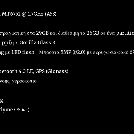
k MT6752 @ 1.7GHz (A53)
ραγματική στα 29GB και διαθέσιμη τα 26GB σε ένα partiti
 ppi) με Gorilla Glass 3
g με LED flash - Μπροστά 5MP (f/2.0) με ευρυγώνιο φακό 6
luetooth 4.0 LE, GPS (Glonass)
νσης, γυροσκόπιο
5g
Flyme OS 4.1)
ς