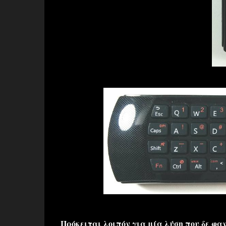
Πρόκειται λοιπόν για μία λύση που δε φα