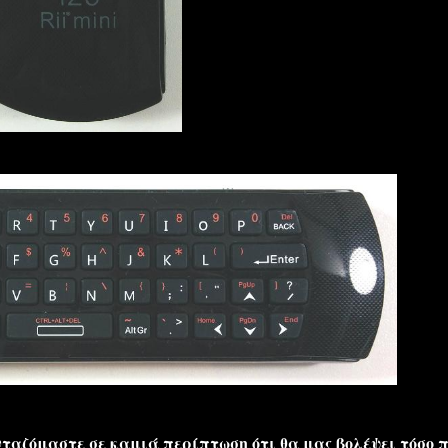
νταζόμαστε σε καμιά περίπτωση ότι θα μας βολέψει τόσο 