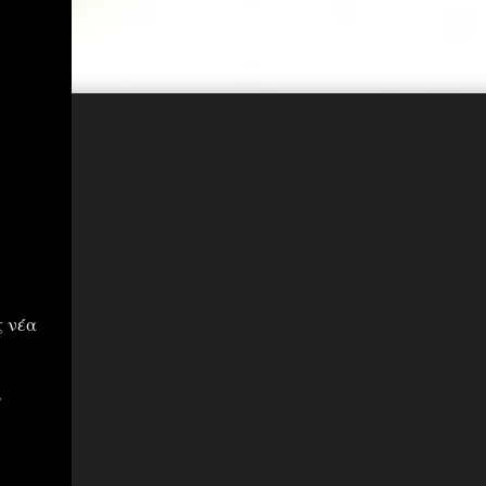
ς νέα
ι