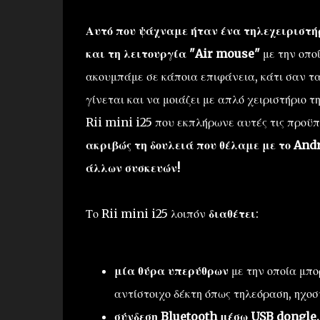
Αυτό που ψάχναμε ήταν ένα τηλεχειριστή
και τη λειτουργία "Air mouse"
με την οποί
ακουμπάμε σε κάποια επιφάνεια, κάτι σαν τα 
γίνεται και να μοιάζει με απλό χειριστήριο 
Rii mini i25 που εκπλήρωνε αυτές τις προϋπ
ακριβώς τη δουλειά που θέλαμε με το An
άλλων συσκευών!
Το Rii mini i25 λοιπόν
διαθέτει
:
μία θύρα υπερύθρων
με την οποία μπο
αντίστοιχο δέκτη όπως τηλεόραση, ηχοσ
σύνδεση Bluetooth μέσω USB dongle,