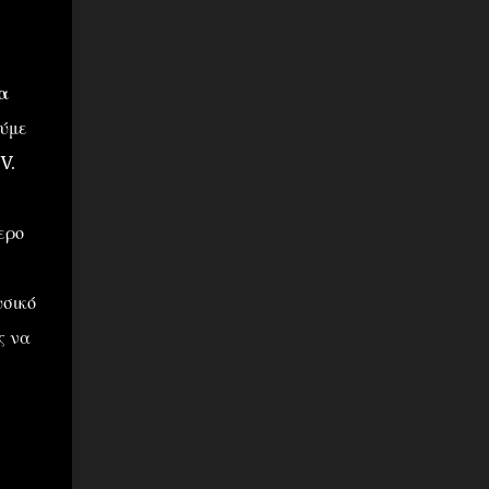
α
ύμε
V.
ερο
υσικό
ς να