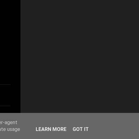
er-agent
rate usage
LEARN MORE
GOT IT