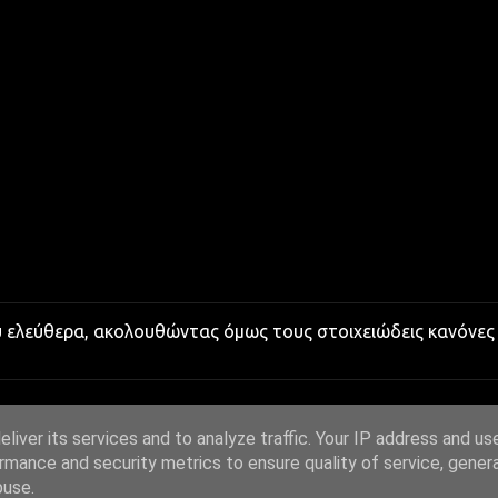
υ ελεύθερα, ακολουθώντας όμως τους στοιχειώδεις κανόνες
liver its services and to analyze traffic. Your IP address and us
rmance and security metrics to ensure quality of service, gene
buse.
Από το Blogger