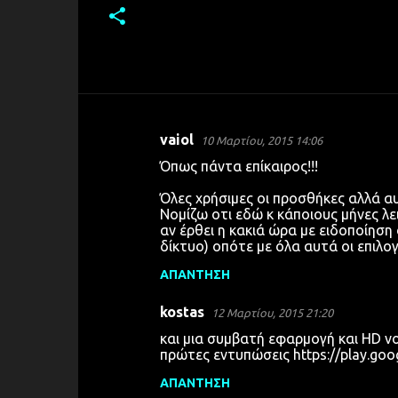
vaiol
10 Μαρτίου, 2015 14:06
Σ
Όπως πάντα επίκαιρος!!!
χ
Όλες χρήσιμες οι προσθήκες αλλά αυ
ό
Νομίζω οτι εδώ κ κάποιους μήνες λε
λ
αν έρθει η κακιά ώρα με ειδοποίηση
δίκτυο) οπότε με όλα αυτά οι επιλογ
ι
α
ΑΠΆΝΤΗΣΗ
kostas
12 Μαρτίου, 2015 21:20
και μια συμβατή εφαρμογή και HD voi
πρώτες εντυπώσεις https://play.goo
ΑΠΆΝΤΗΣΗ