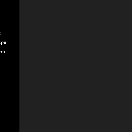
ς
ερο
 το