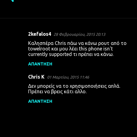
2kefalos4
28 Φεβρουαρίου, 2015 20:13
Σ
Καλησπέρα Chris πάω να κάνω ρουτ από το
χ
towelroot και μου λέει this phone isn't
currently supported τι πρέπει να κάνω.
ό
λ
ΑΠΆΝΤΗΣΗ
ι
Chris K
01 Μαρτίου, 2015 11:46
α
Δεν μπορείς να το χρησιμοποιήσεις απλά.
Πρέπει να βρεις κάτι αλλο.
ΑΠΆΝΤΗΣΗ