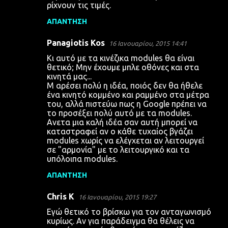
ρίχνουν τις τιμές.
ΑΠΆΝΤΗΣΗ
Panagiotis Kos
16 Ιανουαρίου, 2015 14:41
Κι αυτό με τα κινέζικα modules θα είναι
θετικό; Μην έχουμε μπλε οθόνες και στα
κινητά μας...
Μ αρέσει πολύ η ιδέα, ποιός δεν θα ήθελε
ένα κινητό κομμένο και ραμμένο στα μέτρα
του, αλλά πιστεύω πως η Google πρέπει να
το προσέξει πολύ αυτό με τα modules.
Ανετα μια καλή ιδέα σαν αυτή μπορεί να
καταστραφεί αν ο κάθε τυχαίος βγάζει
modules χωρίς να ελέγχεται αν λειτουργεί
σε "αρμονία" με το λειτουργικό και τα
υπόλοιπα modules.
ΑΠΆΝΤΗΣΗ
Chris K
16 Ιανουαρίου, 2015 19:27
Εγώ θετικό το βρίσκω για τον ανταγωνισμό
κυρίως. Αν για παράδειγμα θα θέλεις να