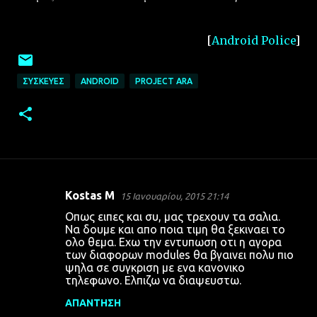
[
Android Police
]
ΣΥΣΚΕΥΈΣ
ANDROID
PROJECT ARA
Kostas M
15 Ιανουαρίου, 2015 21:14
Σ
Οπως ειπες και συ, μας τρεχουν τα σαλια.
χ
Να δουμε και απο ποια τιμη θα ξεκιναει το
ολο θεμα. Εχω την εντυπωση οτι η αγορα
ό
των διαφορων modules θα βγαινει πολυ πιο
λ
ψηλα σε συγκριση με ενα κανονικο
τηλεφωνο. Ελπιζω να διαψευστω.
ι
α
ΑΠΆΝΤΗΣΗ