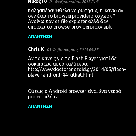
Νίκος10
01 Φεβρουαρίου, 2015 21:31
Καλησπέρα! Ήθελα να ρωτήσω, τι κάνω αν
δεν έχω το browserproviderproxy.apk ?
Ανοίγω τον es file explorer αλλά δεν
υπάρχει το browserproviderproxy.apk.
ΑΠΆΝΤΗΣΗ
Chris K
03 Φεβρουαρίου, 2015 09:27
Αν το κάνεις για το Flash Player γιατί δε
δοκιμάζεις αυτό καλύτερα;
http://www.doctorandroid.gr/2014/05/flash-
player-android-44-kitkat.html
Ούτως ο Android browser είναι ένα νεκρό
project πλέον.
ΑΠΆΝΤΗΣΗ