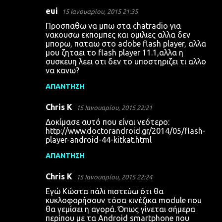
eui
15 Ιανουαρίου, 2015 21:35
Προσπαθω να μπω στα chatradio για
νακουσω εκπομπες και ομιλιες αλλα δεν
μπορω, παταω στο adobe flash player, αλλα
μου ζηταει το flash player 11.1,αλλα η
συσκευη λεει οτι δεν το υποστηριζει τι αλλο
να κανω?
ΑΠΆΝΤΗΣΗ
Chris K
15 Ιανουαρίου, 2015 22:21
Δοκίμασε αυτό που είναι νεότερο:
http://www.doctorandroid.gr/2014/05/flash-
player-android-44-kitkat.html
ΑΠΆΝΤΗΣΗ
Chris K
15 Ιανουαρίου, 2015 22:24
Εγώ Κώστα πάλι πιστεύω ότι θα
κυκλοφορήσουν τόσα κινέζικα module που
θα γεμίσει η αγορά. Όπως γίνεται σήμερα
περίπου με τα Android smartphone που