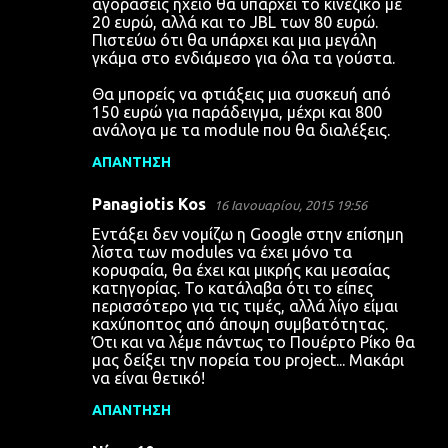
αγοράσεις ηχείο θα υπάρχει το κινέζικο με
20 ευρώ, αλλά και το JBL των 80 ευρώ.
Πιστεύω ότι θα υπάρχει και μια μεγάλη
γκάμα στο ενδιάμεσο για όλα τα γούστα.
Θα μπορείς να φτιάξεις μια συσκευή από
150 ευρώ για παράδειγμα, μέχρι και 800
ανάλογα με τα module που θα διαλέξεις.
ΑΠΆΝΤΗΣΗ
Panagiotis Kos
16 Ιανουαρίου, 2015 19:56
Εντάξει δεν νομίζω η Google στην επίσημη
λίστα των modules να έχει μόνο τα
κορυφαία, θα έχει και μικρής και μεσαίας
κατηγορίας. Το κατάλαβα ότι το είπες
περισσότερο για τις τιμές, αλλά λίγο είμαι
καχύποπτος από άποψη συμβατότητας.
Ότι και να λέμε πάντως το Πουέρτο Ρίκο θα
μας δείξει την πορεία του project... Μακάρι
να είναι θετικό!
ΑΠΆΝΤΗΣΗ