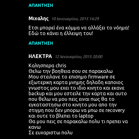
ΑΠΆΝΤΗΣΗ
Μιχαλης
10 Ιανουαρίου, 2015 14:29
Ετσι μπορεί ένα κόμμα να αλλάξει το νόημα!
Εδώ το κάνει η έλλειψη του!
ΑΠΆΝΤΗΣΗ
ΗΛΕΚΤΡΑ
12 Ιανουαρίου, 2015 20:00
Καλησπερα chris
Θελω την βοηθεια σου σε παρακαλω
Μου στειλανε το επισημο firmware σε
εξωτερικη καρτα μνημης δηλαδη καποιος
γνωστος μου εχει το ιδιο κινητο και εκανε
backup και μου εστειλε την καρτα και αυτο
που θελω να μου πεις ειναι πως θα το
εγκαταστησω στο κινητο μου απο την
στιγμη που δεν μπορω να μπω σε recovery
και ουτε το βλεπει το laptop
Θα μου πεις σε παρακαλω πολυ τι πρεπει να
κανω
Σε ευχαριστω πολυ