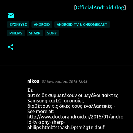
[
OfficialAndroidBlog
]
ΣΥΣΚΕΥΈΣ
ANDROID
ANDROID TV & CHROMECAST
PHILIPS
SHARP
SONY
nikos
07 Ιανουαρίου, 2015 12:45
Σ
Σε
χ
αυτές δε συμμετέχουν οι μεγάλοι παίχτες
Samsung και LG, οι οποίες
ό
διαθέτουν τις δικές τους εναλλακτικές -
λ
See more at:
http://www.doctorandroid.gr/2015/01/andro
ι
id-tv-sony-sharp-
α
philips.html#sthash.DptmZg1n.dpuf