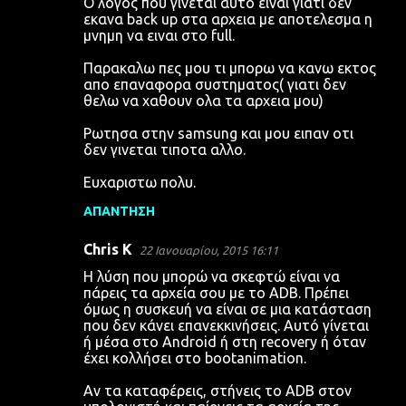
Ο λογος που γινεται αυτο ειναι γιατι δεν
εκανα back up στα αρχεια με αποτελεσμα η
μνημη να ειναι στο full.
Παρακαλω πες μου τι μπορω να κανω εκτος
απο επαναφορα συστηματος( γιατι δεν
θελω να χαθουν ολα τα αρχεια μου)
Ρωτησα στην samsung και μου ειπαν οτι
δεν γινεται τιποτα αλλο.
Ευχαριστω πολυ.
ΑΠΆΝΤΗΣΗ
Chris K
22 Ιανουαρίου, 2015 16:11
Η λύση που μπορώ να σκεφτώ είναι να
πάρεις τα αρχεία σου με το ADB. Πρέπει
όμως η συσκευή να είναι σε μια κατάσταση
που δεν κάνει επανεκκινήσεις. Αυτό γίνεται
ή μέσα στο Android ή στη recovery ή όταν
έχει κολλήσει στο bootanimation.
Αν τα καταφέρεις, στήνεις το ADB στον