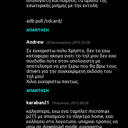
υπολογιστή και παίρνεις τα αρχεία της
εσωτερικής μνήμης με την εντολή:
adb pull /sdcard/
ΑΠΆΝΤΗΣΗ
Andrew
28 Ιανουαρίου, 2015 22:28
Σε ευχαριστω πολυ Χρηστο, δεν τα εχω
καταφερει ακομα γιατι το τηλ μου δεν ειχε
συνδεθει ποτε στον υπολογιστη με
αποτελεσμα να μην ξερω που θα βρω τους
drivers για την συγκεκριμενη εκδοση του
τηλ μου!
Χιλια ευχαριστω παντως.
ΑΠΆΝΤΗΣΗ
karaban21
19 Ιουνίου, 2015 00:56
καλησπερα, εχω ενα ταμπλετ micromax
p275 με σπασμενο το πληκτρο home, εχει
κολλησει στο λογοτυπο. υπαρχει τροπος να
μπω σε download mode; ευχαριστω