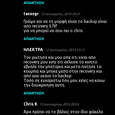
ΑΠΆΝΤΗΣΗ
tasosgr
12 Ιανουαρίου, 2015 20:31
Γράψε και σε τη μορφή είναι το backup είναι
απο recovery ή ftf
για να μπορεί να σου πει ο chris.
ΑΠΆΝΤΗΣΗ
ΗΛΕΚΤΡΑ
12 Ιανουαρίου, 2015 23:11
Τον ρωτησα και μου ειπε οτι ειναι απο
recovery μου ειπε οτι εκλεισε το κινητο
εβγαλε την μπαταρια και μετα πατησε τα
κουμπια και μπηκε μεσα στην recovery και
απο εκει εκανε το backup
Τασο σε ευχαριστω που μου ειπες να κανω
την διευκρινηση αυτη
ΑΠΆΝΤΗΣΗ
Chris K
13 Ιανουαρίου, 2015 09:24
Άρα πρέπει να το βάλεις στον ίδιο φάκελο