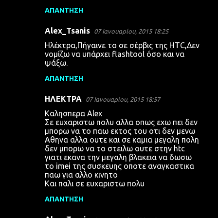
ΑΠΆΝΤΗΣΗ
Alex_Tsanis
07 Ιανουαρίου, 2015 18:25
Ηλέκτρα,Πήγαινε το σε σέρβις της HTC,Δεν
νομίζω να υπάρχει flashtool όσο και να
ψάξω.
ΑΠΆΝΤΗΣΗ
ΗΛΕΚΤΡΑ
07 Ιανουαρίου, 2015 18:57
Καλησπερα Alex
Σε ευχαριστω πολυ αλλα οπως εχω πει δεν
μπορω να το παω εκτος του οτι δεν μενω
Αθηνα αλλα ουτε και σε καμια μεγαλη πολη
δεν μπορω να το στειλω ουτε στην htc
γιατι εκανα την μεγαλη βλακεια να δωσω
το imei της συσκευης οποτε αναγκαστικα
παω για αλλο κινητο
Και παλι σε ευχαριστω πολυ
ΑΠΆΝΤΗΣΗ