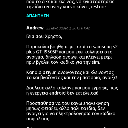
που το είχε και εκείνος, να εγκαταστήσεις
την ίδια recovery και να κάνεις restore.
ΑΠΆΝΤΗΣΗ
Andrew
22 Ιανουαρίου, 2015 01:42
Γεια σou Χρηστο,
Παρακαλω βοηθησε με, εχω το samsung s2
plus GT-I9505P και μου εχει κολλησει στο
ανοιγμα, δηλαδη ανοιγει και κλεινει μεχρι
πριν βγαλει τον κωδικο για την sim.
Καποια στιγμη ανοιγοντας και κλεινοντας
το και βγαζοντας και την μπαταρια, ανοιξε!
Δουλευε αλλα κολλαγε και μου εγραφε, πως
η ενεργεια android δεν εκτελειται!
Προσπαθησα να του κανω επανεκινηση
μηπως φτιαξει, αλλα παλι τα ιδια, δεν
ανοιγει για να πληκτρολογησω τον κωδικο
ασφαλειας.