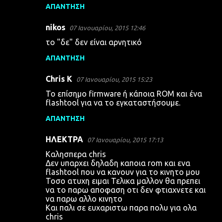
ΑΠΆΝΤΗΣΗ
nikos
07 Ιανουαρίου, 2015 12:46
το "δε" δεν είναι αρνητικό
ΑΠΆΝΤΗΣΗ
Chris K
07 Ιανουαρίου, 2015 15:23
Το επίσημο firmware ή κάποια ROM και ένα
flashtool για να το εγκαταστήσουμε.
ΑΠΆΝΤΗΣΗ
ΗΛΕΚΤΡΑ
07 Ιανουαρίου, 2015 17:13
Καλησπερα chris
Δεν υπαρχει δηλαδη καποια rom και ενα
flashtool που να κανουν για το κινητο μου
Τοσο ατυχη ειμαι Τελικα μαλλον θα πρεπει
να το παρω αποφαση οτι δεν φτιαχνετε και
να παρω αλλο κινητο
Και παλι σε ευχαριστω παρα πολυ για ολα
chris