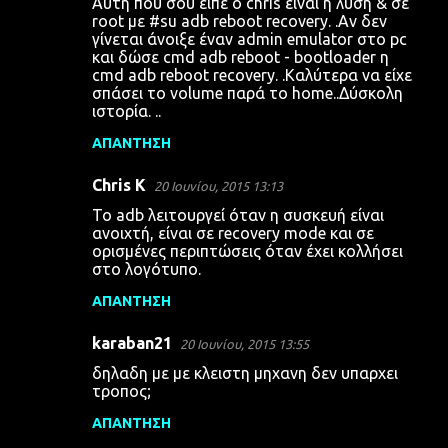
Αυτή που σου είπε ο chris είναι η λύση & σε
root με #su adb reboot recovery. .Αν δεν
γίνεται άνοιξε έναν admin emulator στο pc
και δώσε cmd adb reboot - bootloader η
cmd adb reboot recovery. .Καλύτερα να είχε
σπάσει το volume παρά το home..Δύσκολη
ιστορία. ..
ΑΠΆΝΤΗΣΗ
Chris K
20 Ιουνίου, 2015 13:13
Το adb λειτουργεί όταν η συσκευή είναι
ανοιχτή, είναι σε recovery mode και σε
ορισμένες περιπτώσεις όταν έχει κολλήσει
στο λογότυπο.
ΑΠΆΝΤΗΣΗ
karaban21
20 Ιουνίου, 2015 13:55
δηλαδη με με κλειστη μηχανη δεν υπαρχει
τροπος;
ΑΠΆΝΤΗΣΗ