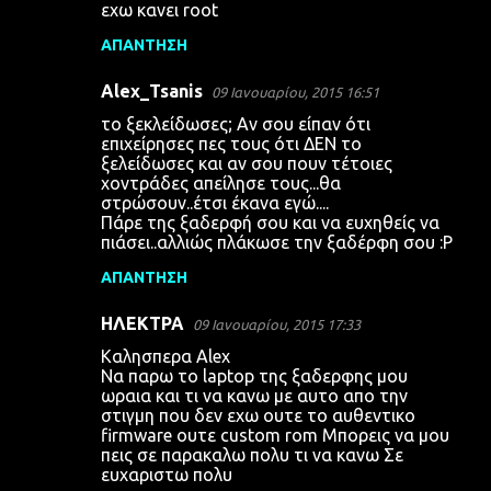
εχω κανει root
ΑΠΆΝΤΗΣΗ
Alex_Tsanis
09 Ιανουαρίου, 2015 16:51
το ξεκλείδωσες; Αν σου είπαν ότι
επιχείρησες πες τους ότι ΔΕΝ το
ξελείδωσες και αν σου πουν τέτοιες
χοντράδες απείλησε τους...θα
στρώσουν..έτσι έκανα εγώ....
Πάρε της ξαδερφή σου και να ευχηθείς να
πιάσει..αλλιώς πλάκωσε την ξαδέρφη σου :P
ΑΠΆΝΤΗΣΗ
ΗΛΕΚΤΡΑ
09 Ιανουαρίου, 2015 17:33
Καλησπερα Alex
Να παρω το laptop της ξαδερφης μου
ωραια και τι να κανω με αυτο απο την
στιγμη που δεν εχω ουτε το αυθεντικο
firmware ουτε custom rom Μπορεις να μου
πεις σε παρακαλω πολυ τι να κανω Σε
ευχαριστω πολυ