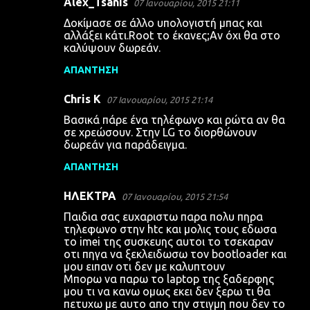
Alex_Tsanis
07 Ιανουαρίου, 2015 21:11
Δοκίμασε σε άλλο υπολογιστή μπας και
αλλάξει κάτι.Root το έκανες;Αν όχι θα στο
καλύψουν δωρεάν.
ΑΠΆΝΤΗΣΗ
Chris K
07 Ιανουαρίου, 2015 21:14
Βασικά πάρε ένα τηλέφωνο και ρώτα αν θα
σε χρεώσουν. Στην LG το διορθώνουν
δωρεάν για παράδειγμα.
ΑΠΆΝΤΗΣΗ
HΛΕΚΤΡΑ
07 Ιανουαρίου, 2015 21:54
Παιδια σας ευχαριστω παρα πολυ πηρα
τηλεφωνο στην htc και μολις τους εδωσα
το imei της συσκευης αυτοι το τσεκαραν
οτι πηγα να ξεκλειδωσω τον bootloader και
μου ειπαν οτι δεν με καλυπτουν
Μπορω να παρω το laptop της ξαδερφης
μου τι να κανω ομως εκει δεν ξερω τι θα
πετυχω με αυτο απο την στιγμη που δεν το