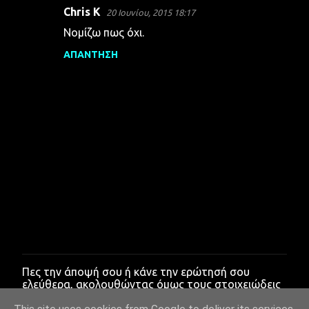
Chris K
20 Ιουνίου, 2015 18:17
Νομίζω πως όχι.
ΑΠΆΝΤΗΣΗ
Πες την άποψή σου ή κάνε την ερώτησή σου
Δ
ελεύθερα, ακολουθώντας όμως τους στοιχειώδεις
η
κανόνες ευγένειας.
μ