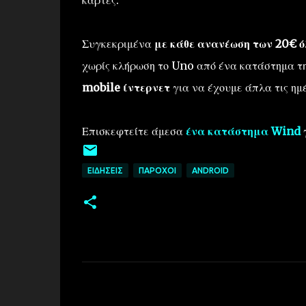
Συγκεκριμένα
με κάθε ανανέωση των 20€ όλ
χωρίς κλήρωση το Uno από ένα κατάστημα τ
mobile ίντερνετ
για να έχουμε άπλα τις ημ
Επισκεφτείτε άμεσα
ένα κατάστημα Wind
γ
ΕΙΔΉΣΕΙΣ
ΠΆΡΟΧΟΙ
ANDROID
Σ
χ