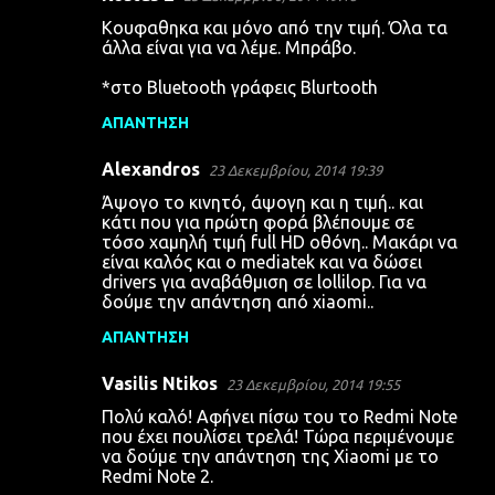
Σ
Κουφαθηκα και μόνο από την τιμή. Όλα τα
χ
άλλα είναι για να λέμε. Μπράβο.
ό
*στο Bluetooth γράφεις Blurtooth
λ
ΑΠΆΝΤΗΣΗ
ι
α
Alexandros
23 Δεκεμβρίου, 2014 19:39
Άψογο το κινητό, άψογη και η τιμή.. και
κάτι που για πρώτη φορά βλέπουμε σε
τόσο χαμηλή τιμή full HD οθόνη.. Μακάρι να
είναι καλός και ο mediatek και να δώσει
drivers για αναβάθμιση σε lollilop. Για να
δούμε την απάντηση από xiaomi..
ΑΠΆΝΤΗΣΗ
Vasilis Ntikos
23 Δεκεμβρίου, 2014 19:55
Πολύ καλό! Αφήνει πίσω του το Redmi Note
που έχει πουλίσει τρελά! Τώρα περιμένουμε
να δούμε την απάντηση της Xiaomi με το
Redmi Note 2.