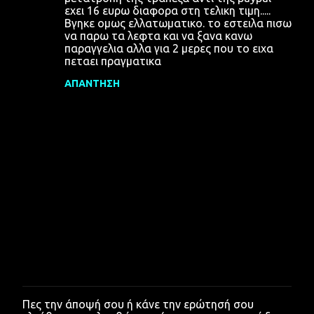
εχει 16 ευρω διαφορα στη τελικη τιμη.....
Βγηκε ομως ελλατωματικο. το εστειλα πισω
να παρω τα λεφτα και να ξανα κανω
παραγγελια αλλα για 2 μερες που το ειχα
πεταει πραγματικα
ΑΠΆΝΤΗΣΗ
Πες την άποψή σου ή κάνε την ερώτησή σου
Δ