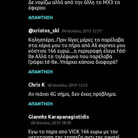
Δε νομίζω αλλά από την άλλη το MX3 το
έφεραν.
ΑΠΆΝΤΗΣΗ
@xristos_skl
04 Ιουνίου, 2015 12:57
Καλησπέρα...Πριν λίγες μέρες το παρέλαβα
στα χέρια μου το πήρα από Ali express μου
κόστισε 166 ευρώ.....η περιγραφή έλεγε fdd-
lte Αλλά το τηλέφωνο που παρέλαβα
Γράφει td-lte...Υπάρχει κάποια διαφορά?
ΑΠΆΝΤΗΣΗ
Chris K
06 Ιουνίου, 2015 13:53
Αν πιάνει 4G σήμα, δεν έχεις πρόβλημα.
ΑΠΆΝΤΗΣΗ
Giannhs Karapanagiotidis
06 Ιουνίου, 2015 18:38
Εγω το πηρα απο VICK 166 ευρω με την
μετατροπη της τραπεζα αντι της paypal