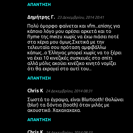
ΑΠΆΝΤΗΣΗ
Δημήτρης Γ.
23 Δεκεμβρίου, 2014 20:41
Πολύ όμορφο φαίνεται και vfm...επίσης για
κάποιο λόγο μου αρέσει αρκετά και το
flyme της meizu χωρίς να έχω πιάσει ποτέ
στα χέρια μου όμως.Σχετικά με την
τελευταία σου πρόταση αμφιβάλλω
κάπως...ο Έλληνας μπορεί χωρίς να το ξέρει
να έχει 10 κινεζικές συσκευές στο σπίτι
αλλά μόλις ακούει κινέζικο κινητό νομίζει
ότι θα εκραγεί στο αυτί του...
ΑΠΆΝΤΗΣΗ
Chris K
24 Δεκεμβρίου, 2014 08:31
Σωστά το έγραψα, είναι Blurtooth! Θολώνει
(blur) τα δόντια (tooth) όταν μιλάς με
ακουστικό. Χαχαχαχαχα.
ΑΠΆΝΤΗΣΗ
Chris K
24 Δεκεμβρίου, 2014 08:33