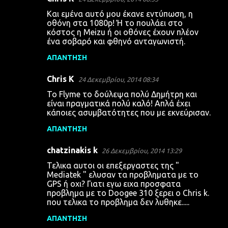
Και εμένα αυτό μου έκανε εντύπωση, η
οθόνη στα 1080p! Ή το πουλάει στο
κόστος η Meizu ή οι οθόνες έχουν πλέον
ένα σοβαρό και φθηνό ανταγωνιστή.
ΑΠΆΝΤΗΣΗ
Chris K
24 Δεκεμβρίου, 2014 08:34
Το Flyme το δούλεψα πολύ Δημήτρη και
είναι πραγματικά πολύ καλό! Απλά έχει
κάποιες ασυμβατότητες που με εκνεύρισαν.
ΑΠΆΝΤΗΣΗ
chatzinakis k
26 Δεκεμβρίου, 2014 13:29
Τελικα αυτοι οι επεξεργαστες της "
Mediatek " ελυσαν τα προβληματα με το
GPS ή οχι? Γιατι εγω ειχα προσφατα
προβλημα με το Doogee 310 ξερει ο Chris k.
που τελικα το προβλημα δεν λυθηκε.....
ΑΠΆΝΤΗΣΗ