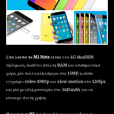
Στα λοιπά το M1 Note είναι
ένα 4G dualSIM
τηλέφωνο, διαθέτει άπλετη RAM και αποθηκευτικό
χώρο, μία πολύ καλή κάμερα στα 13MP, η οποία
εγγράφει video 1080p και slow motion στα 120fps
και μία μεγάλη μπαταρία στα 3410mAh για να
κάνουμε άνετη χρήση.
Η τιμή του; 161 δολάρια
(άρα και ευρώ) για το