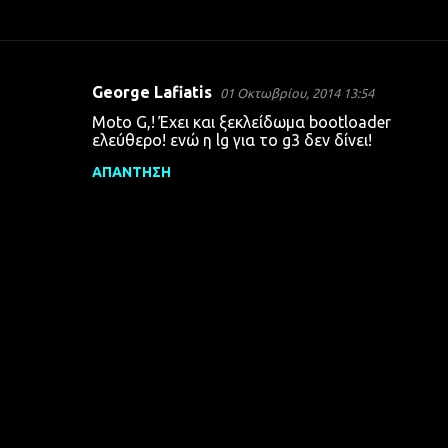
George Lafiatis
01 Οκτωβρίου, 2014 13:54
Σ
Moto G,! Έχει και ξεκλείδωμα bootloader
χ
ελεύθερο! ενώ η lg για το g3 δεν δίνει!
ό
ΑΠΆΝΤΗΣΗ
λ
ι
α