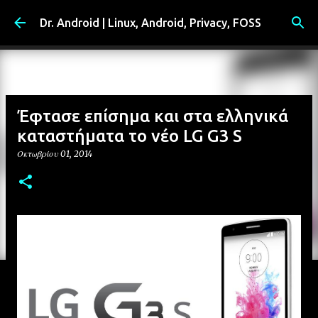
Μετάβαση στο κύριο περιεχόμενο
Dr. Android | Linux, Android, Privacy, FOSS
Έφτασε επίσημα και στα ελληνικά
καταστήματα το νέο LG G3 S
Οκτωβρίου 01, 2014