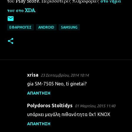
του Play Store. Περισσότερες πληροφορίες
στο νήμα
του στο XDA
.
ΕΦΑΡΜΟΓΈΣ
ANDROID
SAMSUNG
xrisa
23 Σεπτεμβρίου, 2014 10:14
Σ
gia SM-7505 Neo, ti ginetai?
χ
ΑΠΆΝΤΗΣΗ
ό
λ
Polydoros Stoltidys
01 Μαρτίου, 2015 11:40
ι
υπάρχει μεγάλη πιθανότητα 0x1 KNOX
α
ΑΠΆΝΤΗΣΗ