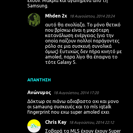
έχουν. Μακριά και αγαπημένα από τη
λ
Samsung.
ι
Mhden 2x
18 Αυγούστου, 2014 20:24
α
αυτό θα σχολίαζα. Το μόνο θετικό
που βρίσκω είναι η μικρότερη
κατανάλωση ενέργειας (για την
οποία παίζουν πολλοί παράγοντες
ρόλο σε μια συσκευή συνολικά
όμως) Ευτυχώς δεν πήρα κινητό με
amoled, παρα λίγο θα έπαιρνα το
τότε Galaxy S.
ΑΠΆΝΤΗΣΗ
Ανώνυμος
18 Αυγούστου, 2014 17:20
Δόκτωρ σε πιάνω αδιαβαστο οχι και μονο
οι samaung συσκευές και το mls iqtalk
fingerprint που εχω super amoled εχει
Chris Kay
18 Αυγούστου, 2014 22:12
Σοβαρά τα MLS έχουν έχουν Super