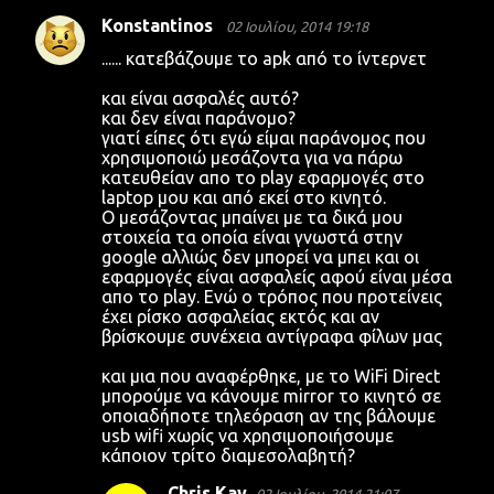
Konstantinos
02 Ιουλίου, 2014 19:18
Σ
...... κατεβάζουμε το apk από το ίντερνετ
χ
και είναι ασφαλές αυτό?
ό
και δεν είναι παράνομο?
λ
γιατί είπες ότι εγώ είμαι παράνομος που
χρησιμοποιώ μεσάζοντα για να πάρω
ι
κατευθείαν απο το play εφαρμογές στο
α
laptop μου και από εκεί στο κινητό.
Ο μεσάζοντας μπαίνει με τα δικά μου
στοιχεία τα οποία είναι γνωστά στην
google αλλιώς δεν μπορεί να μπει και οι
εφαρμογές είναι ασφαλείς αφού είναι μέσα
απο το play. Ενώ ο τρόπος που προτείνεις
έχει ρίσκο ασφαλείας εκτός και αν
βρίσκουμε συνέχεια αντίγραφα φίλων μας
και μια που αναφέρθηκε, με το WiFi Direct
μπορούμε να κάνουμε mirror το κινητό σε
οποιαδήποτε τηλεόραση αν της βάλουμε
usb wifi χωρίς να χρησιμοποιήσουμε
κάποιον τρίτο διαμεσολαβητή?
Chris Kay