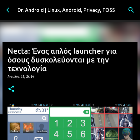
Μετάβαση στο κύριο περιεχόμενο
Dr. Android | Linux, Android, Privacy, FOSS
Necta: Ένας απλός launcher για
όσους δυσκολεύονται με την
τεχνολογία
Ιουλίου 11, 2014